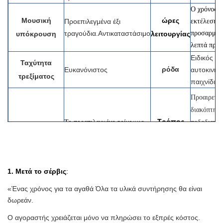
Ο χρόνος μ
Μουσική
ώρες
Προεπιλεγμένα έξι
εκτέλεσης 
τραγούδια.Αντικαταστάσιμο
προσαρμοστ
υπόκρουση
λειτουργίας
λεπτά προα
Ειδικός τ
Ταχύτητα
ρόδα
Ευκανόνιστος
αυτοκινήτ
τρεξίματος
παιχνίδι
Προαιρετικ
διακόπτης 
Τρόπος
Το προεπιλεγμένο τρίχρωμο
ποδοδιακόπ
Φώτα LED
ρομαντικό αναβοσβήνει
ταξιδιού
ηλεκτρικός
διακόπτης
χειρολαβής
1. Μετά το σέρβις
:
Πλαστικά με φυσαλίδες/Ξύλινη
«Ένας χρόνος για τα αγαθά Όλα τα υλικά συντήρησης θα είναι
θεματικό π
Συσκευασία
θήκη /Εξαρτάται από την
δωρεάν.
δεινοσαύρω
επιλογή των πελατών
σημεία,
Ο αγοραστής χρειάζεται μόνο να πληρώσει το εξπρές κόστος.