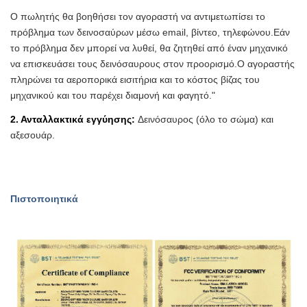
Εφαρμογή
μουσεία
Ε
,
πιστοποίηση
CE
,ROHS
,
FCC
Ο πωλητής θα βοηθήσει τον αγοραστή να αντιμετωπίσει το
ΚΕΝΤΡΑ
π
,
πρόβλημα των δεινοσαύρων μέσω email, βίντεο, τηλεφώνου.
Εάν
πάρκο
Shenzhen/Chongqing/
το πρόβλημα δεν μπορεί να λυθεί, θα ζητηθεί από έναν μηχανικό
λιμάνια
Σαγκάη
να επισκευάσει τους δεινόσαυρους στον προορισμό.Ο αγοραστής
πληρώνει τα αεροπορικά εισιτήρια και το κόστος βίζας του
μηχανικού και του παρέχει διαμονή και φαγητό."
2. Ανταλλακτικά εγγύησης:
Δεινόσαυρος (όλο το σώμα) και
αξεσουάρ.
Πιστοποιητικά