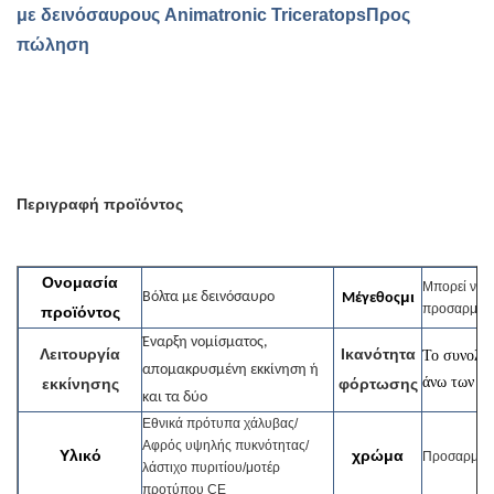
με δεινόσαυρους Animatronic Triceratops
Προς
πώληση
Περιγραφή προϊόντος
Ονομασία
Μπορεί να
μι
Βόλτα με δεινόσαυρο
Μέγεθος
προσαρμοστ
προϊόντος
Έναρξη νομίσματος,
Λειτουργία
Ικανότητα
Το συνολικ
απομακρυσμένη εκκίνηση ή
άνω των 15
εκκίνησης
φόρτωσης
και τα δύο
Εθνικά πρότυπα χάλυβας/
Αφρός υψηλής πυκνότητας/
Υλικό
χρώμα
Προσαρμοσ
λάστιχο πυριτίου/μοτέρ
προτύπου CE