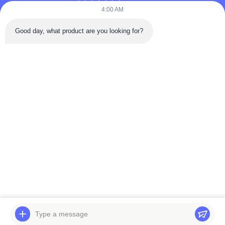
4:00 AM
Υποβάλετε τώρα
Good day, what product are you looking for?
Γρήγορη Επικοινωνία
Οδός Tongren, περιοχή Da'an, πόλη Zigong, επαρχία Sichuan,
Κίνα
Τηλεφώνημα: 86-133-2081-5718
ηλεκτρονικό ταχυδρομείο: joeyying626@gmail.com
Δικαιώματα πνευματικής ιδιοκτησίας © 2022-2026 Zigong City Red Tiger
Culture & Art Co., Ltd.. Όλα. Όλα τα δικαιώματα διατηρούνται.