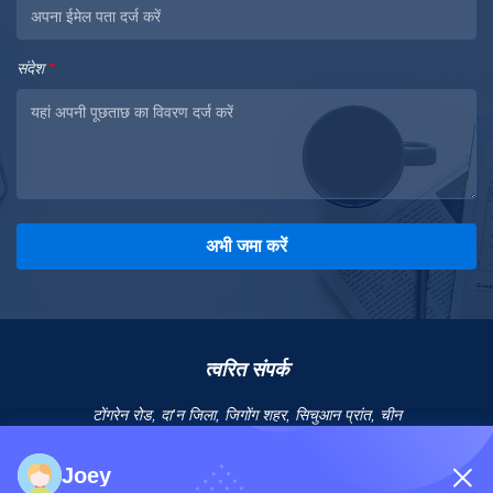
संदेश
*
अभी जमा करें
त्वरित संपर्क
टोंगरेन रोड, दा'न जिला, जिगोंग शहर, सिचुआन प्रांत, चीन
टेलीफोन: 86-133-2081-5718
Joey
ईमेल: joeyying626@gmail.com