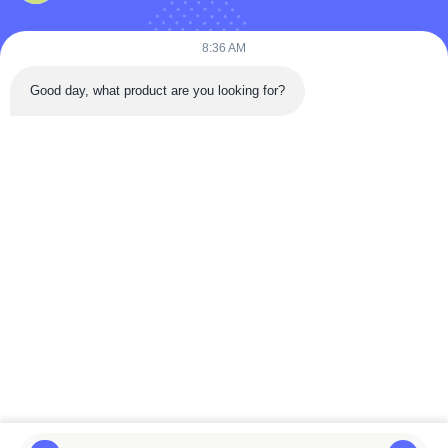
8:36 AM
Good day, what product are you looking for?
कॉपीराइट © 2022-2026 Zigong City Red Tiger Culture & Art Co., Ltd.. . सब सभी
अधिकार सुरक्षित.