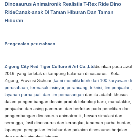
Dinosaurus Animatronik Realistis T-Rex Ride Dino
Ride
C
anak-anak Di Taman Hiburan Dan Taman
Hiburan
Pengenalan perusahaan
Zigong City Red Tiger Culture & Art Co.,Ltd
didirikan pada awal
20
16
, yang
terletak di kampung halaman dinosaurus-- Kota
Zigong, Provinsi Sichuan,
kami memiliki lebih dari 100 karyawan di
perusahaan, termasuk insinyur, perancang, teknisi, tim penjualan,
layanan purna jual, dan tim pemasangan
.
dan itu adalah khusus
dalam pengembangan desain produk teknologi baru, manufaktur,
penjualan dan asing
pameran, dan berfokus pada penelitian dan
pengembangan dinosaurus animatronik, hewan simulasi dan
serangga, fosil dinosaurus dan
kerangka, tanaman purba buatan,
lapangan penggalian terkubur dan pakaian dinosaurus berjalan
dan produk simulasi lainnya.