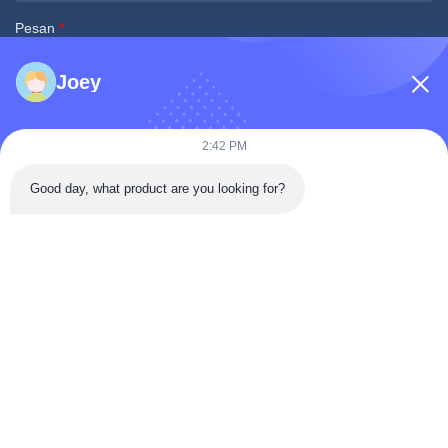
Pesan
*
Joey
2:42 PM
Good day, what product are you looking for?
Kirim sekarang
Kontak Cepat
Tongren Road, Da'an District, Kota Zigong, Provinsi Sichuan,
Cina
Telp: 86-133-2081-5718
e-mail: joeyying626@gmail.com