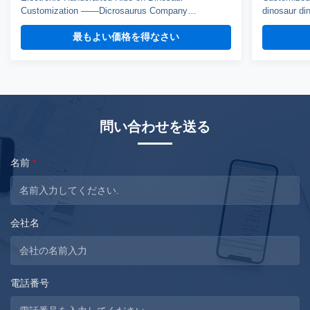
Customization ——Dicrosaurus Company
dinosaur din
introduction Zigong City Red Tiger Culture & Art
Dinosaur Co
最もよい価格を得なさい
Co.,Ltd was established in early 2016, which is
the experien
located in the hometown of dinosaurs-- Zigong City,
Crafted from
Sichuan Province, and it is specialized in emerging
this costume
technology product ...
問い合わせを送る
名前
*
会社名
電話番号