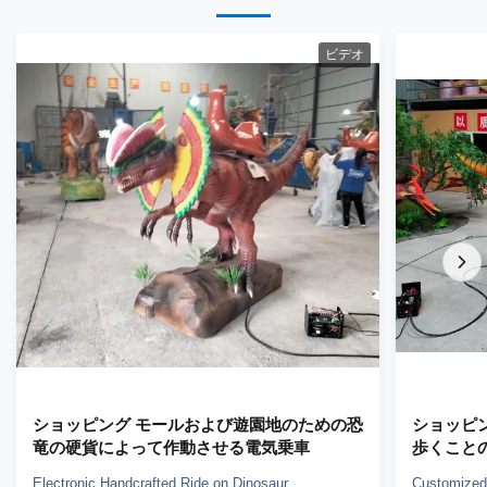
ビデオ
ショッピング モールおよび遊園地のための恐
ショッピ
竜の硬貨によって作動させる電気乗車
歩くこと
Electronic Handcrafted Ride on Dinosaur
Customized 