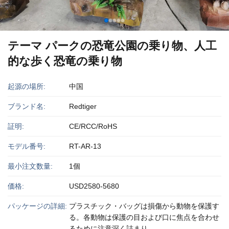
テーマ パークの恐竜公園の乗り物、人工
的な歩く恐竜の乗り物
起源の場所:
中国
ブランド名:
Redtiger
証明:
CE/RCC/RoHS
モデル番号:
RT-AR-13
最小注文数量:
1個
価格:
USD2580-5680
パッケージの詳細:
プラスチック・バッグは損傷から動物を保護す
る。各動物は保護の目および口に焦点を合わせ
るために注意深く詰まり。