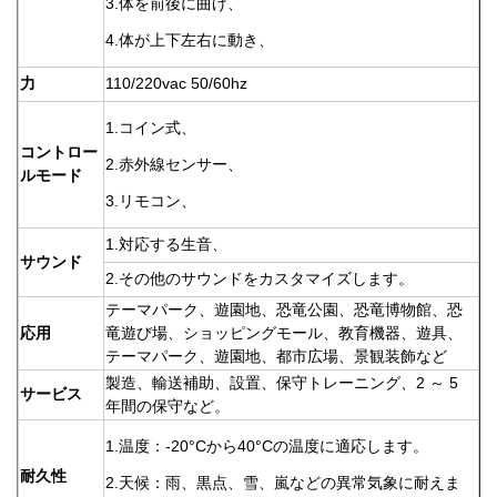
3.体を前後に曲げ、
4.体が上下左右に動き、
力
110/220vac 50/60hz
1.コイン式、
コントロー
2.赤外線センサー、
ルモード
3.リモコン、
1.対応する生音、
サウンド
2.その他のサウンドをカスタマイズします。
テーマパーク、遊園地、恐竜公園、恐竜博物館、恐
応用
竜遊び場、ショッピングモール、教育機器、遊具、
テーマパーク、遊園地、都市広場、景観装飾など
製造、輸送補助、設置、保守トレーニング、2 ～ 5
サービス
年間の保守など。
1.温度：-20°Cから40°Cの温度に適応します。
耐久性
2.天候：雨、黒点、雪、嵐などの異常気象に耐えま