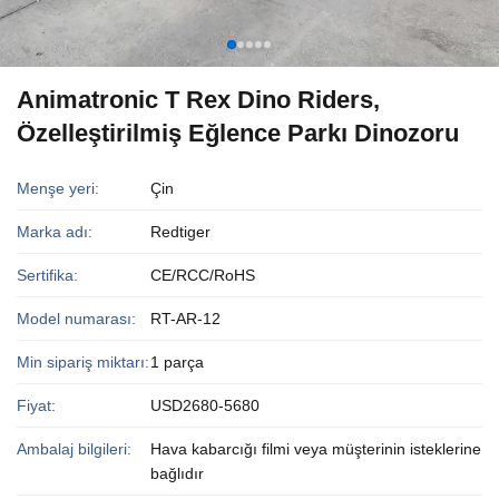
Animatronic T Rex Dino Riders,
Özelleştirilmiş Eğlence Parkı Dinozoru
Menşe yeri:
Çin
Marka adı:
Redtiger
Sertifika:
CE/RCC/RoHS
Model numarası:
RT-AR-12
Min sipariş miktarı:
1 parça
Fiyat:
USD2680-5680
Ambalaj bilgileri:
Hava kabarcığı filmi veya müşterinin isteklerine
bağlıdır