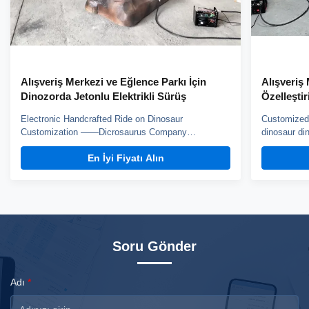
Alışveriş Merkezi ve Eğlence Parkı İçin
Alışveriş
Dinozorda Jetonlu Elektrikli Sürüş
Özelleşti
Yürüyüş
Electronic Handcrafted Ride on Dinosaur
Customized 
Customization ——Dicrosaurus Company
dinosaur din
introduction Zigong City Red Tiger Culture & Art
Dinosaur Co
En İyi Fiyatı Alın
Co.,Ltd was established in early 2016, which is
the experien
located in the hometown of dinosaurs-- Zigong City,
Crafted from
Sichuan Province, and it is specialized in emerging
this costume
technology product ...
Soru Gönder
Adı
*