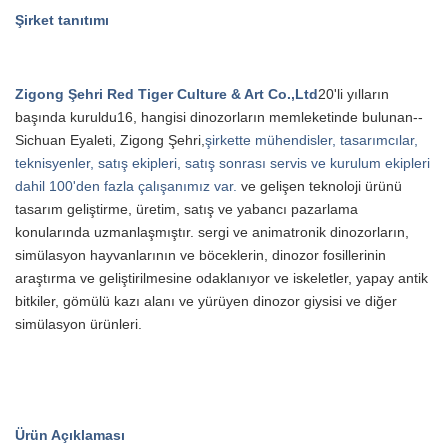
Şirket tanıtımı
Zigong Şehri Red Tiger Culture & Art Co.,Ltd
20'li yılların
başında kuruldu
16
, hangisi
dinozorların memleketinde bulunan--
Sichuan Eyaleti, Zigong Şehri,
şirkette mühendisler, tasarımcılar,
teknisyenler, satış ekipleri, satış sonrası servis ve kurulum ekipleri
dahil 100'den fazla çalışanımız var.
.
ve gelişen teknoloji ürünü
tasarım geliştirme, üretim, satış ve yabancı pazarlama
konularında uzmanlaşmıştır.
sergi ve animatronik dinozorların,
simülasyon hayvanlarının ve böceklerin, dinozor fosillerinin
araştırma ve geliştirilmesine odaklanıyor ve
iskeletler, yapay antik
bitkiler, gömülü kazı alanı ve yürüyen dinozor giysisi ve diğer
simülasyon ürünleri.
Ürün Açıklaması