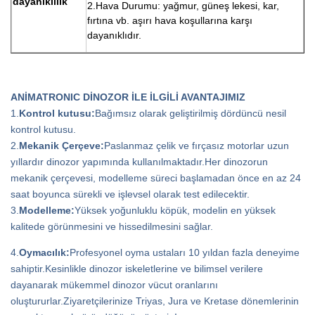
dayanıklılık
2.Hava Durumu: yağmur, güneş lekesi, kar,
fırtına vb. aşırı hava koşullarına karşı
dayanıklıdır.
ANİMATRONIC DİNOZOR İLE İLGİLİ AVANTAJIMIZ
1.
Kontrol kutusu:
Bağımsız olarak geliştirilmiş dördüncü nesil
kontrol kutusu.
2.
Mekanik Çerçeve:
Paslanmaz çelik ve fırçasız motorlar uzun
yıllardır dinozor yapımında kullanılmaktadır.Her dinozorun
mekanik çerçevesi, modelleme süreci başlamadan önce en az 24
saat boyunca sürekli ve işlevsel olarak test edilecektir.
3.
Modelleme:
Yüksek yoğunluklu köpük, modelin en yüksek
kalitede görünmesini ve hissedilmesini sağlar.
4.
Oymacılık:
Profesyonel oyma ustaları 10 yıldan fazla deneyime
sahiptir.Kesinlikle dinozor iskeletlerine ve bilimsel verilere
dayanarak mükemmel dinozor vücut oranlarını
oluştururlar.Ziyaretçilerinize Triyas, Jura ve Kretase dönemlerinin