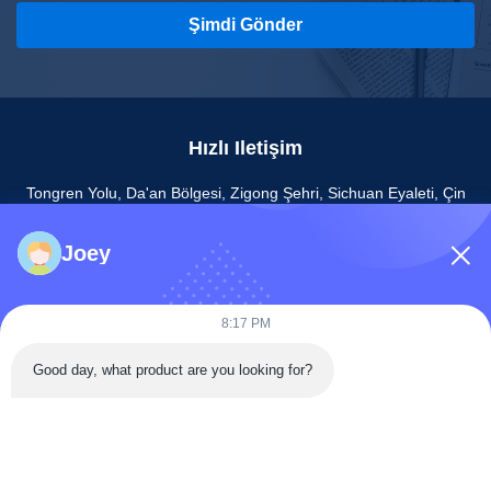
Şimdi Gönder
Hızlı Iletişim
Tongren Yolu, Da'an Bölgesi, Zigong Şehri, Sichuan Eyaleti, Çin
Tel: 86-133-2081-5718
Joey
e-posta: joeyying626@gmail.com
8:17 PM
Good day, what product are you looking for?
Telif hakkı © 2022-2026 Zigong City Red Tiger Culture & Art Co., Ltd.. Hepsi.
Haklar korunmuş.