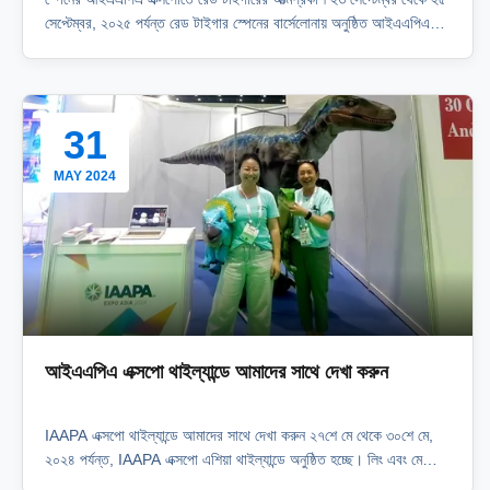
সেপ্টেম্বর, ২০২৫ পর্যন্ত রেড টাইগার স্পেনের বার্সেলোনায় অনুষ্ঠিত আইএএপিএ
এক্সপো ইউরোপে অংশ নিয়েছিল আইএএপিএ এক্সপো বিশ্বের বৃহত্তম বিনোদন
সরঞ্জাম প্রদর্শনী। এটি প্রতি বছর জুন, সেপ্টেম্বর এবং নভেম্বরে এশিয়া, ইউরোপ
এবং আমেরিকাতে ...
31
MAY 2024
আইএএপিএ এক্সপো থাইল্যান্ডে আমাদের সাথে দেখা করুন
IAAPA এক্সপো থাইল্যান্ডে আমাদের সাথে দেখা করুন ২৭শে মে থেকে ৩০শে মে,
২০২৪ পর্যন্ত, IAAPA এক্সপো এশিয়া থাইল্যান্ডে অনুষ্ঠিত হচ্ছে। লিং এবং মে
প্রদর্শনী: ডাইনোসর পুতুল এবং ভেলোসিরাপ্টর কস্টিউম আমরা আগ্রহী গ্রাহকদের