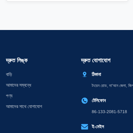
কাছে আমাদের পণ্যগুলি উপস্থাপন করেছি এবং তাদের সাথে গভীর আলোচনা
করেছি। আপনি যদি আমাদের ...
দ্রুত লিঙ্ক
দ্রুত যোগাযোগ
বাড়ি
ঠিকানা
আমাদের সম্বন্ধে
টংরেন রোড, দা'আন জেলা, জিগং 
পণ্য
টেলিফোন
আমাদের সাথে যোগাযোগ
86-133-2081-5718
ই-মেইল