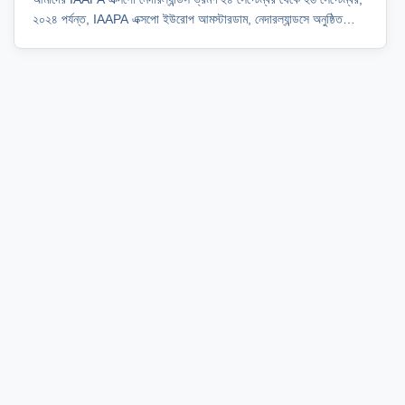
২০২৪ পর্যন্ত, IAAPA এক্সপো ইউরোপ আমস্টারডাম, নেদারল্যান্ডসে অনুষ্ঠিত
হয়েছিল। IAAPA এক্সপো হল বিশ্বের বৃহত্তম বিনোদন সরঞ্জাম প্রদর্শনী। এটি
প্রতি বছর জুন, সেপ্টেম্বর এবং নভেম্বর মাসে এশিয়া, ইউরোপ এবং আমেরিকাতে
অনুষ্ঠিত হয়। আ...