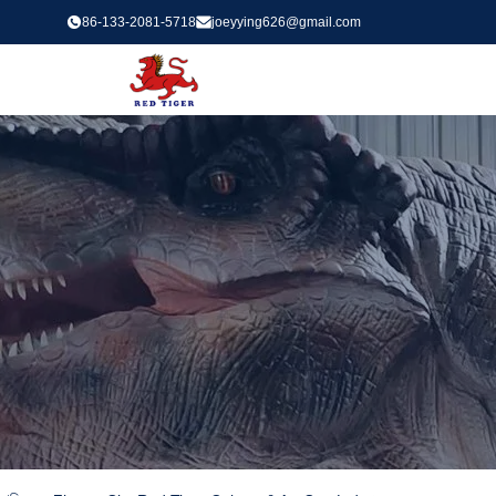
86-133-2081-5718
joeyying626@gmail.com