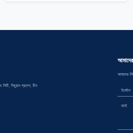
থাকার আকাঙ্ক্ষা করে তোলে। বিস্ময়কর পণ্য অনেক গ্রাহককে আকৃষ্ট করেছিল টনি
এ...
আমাদের
আমাদের নি
সিটি, সিচুয়ান প্রদেশ, চীন