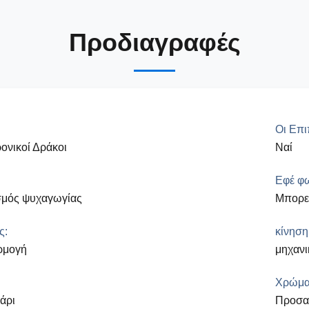
Προδιαγραφές
Οι Επι
ονικοί Δράκοι
Ναί
Εφέ φω
σμός ψυχαγωγίας
Μπορεί
ς:
κίνηση
ρμογή
μηχανι
Χρώμα
άρι
Προσα