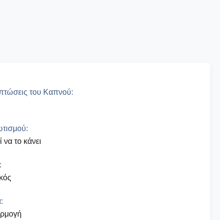
πτώσεις του Καπνού:
τισμού:
 να το κάνει
:
κός
:
ρμογή