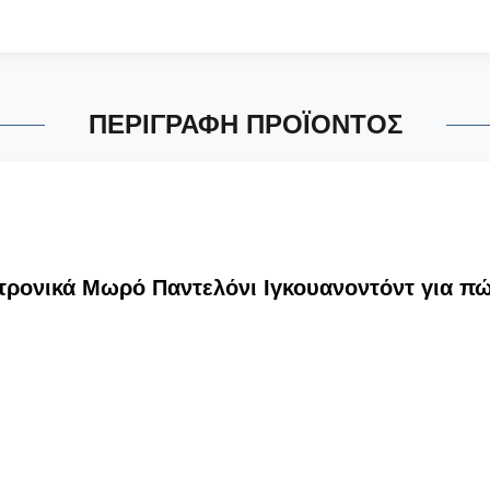
ΠΕΡΙΓΡΑΦΉ ΠΡΟΪΌΝΤΟΣ
τρονικά Μωρό Παντελόνι Ιγκουανοντόντ για π