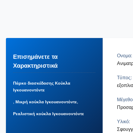
Ονομα:
Επισημάνετε τα
Ανιματρ
Χαρακτηριστικά
Τύπος:
Πάρκο διασκέδασης Κούκλα
εξοπλι
Ιγκουανοντόντε
Μέγεθο
,
,
Μικρή κούκλα Ιγκουανοντόντε
Προσα
Ρεαλιστική κούκλα Ιγκουανοντόντε
Υλικό:
Σφουγγ