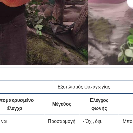
Εξοπλισμός ψυχαγωγίας
πομακρυσμένο
Ελέγχος
Μέγεθος
έλεγχο
φωνής
 ναι.
Προσαρμογή
- Όχι, όχι.
Μπορ