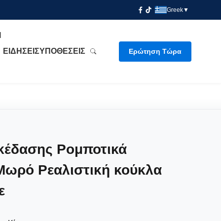
Greek
▼
Ί
ΕΙΔΉΣΕΙΣ
ΥΠΟΘΈΣΕΙΣ
Ερώτηση Τώρα
κέδασης Ρομποτικά
Μωρό Ρεαλιστική κούκλα
ε