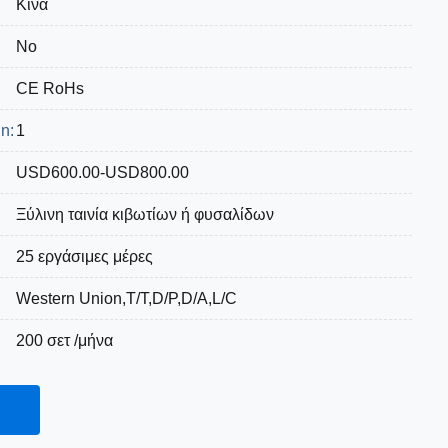
Κίνα
No
CE RoHs
n:
1
USD600.00-USD800.00
:
Ξύλινη ταινία κιβωτίων ή φυσαλίδων
25 εργάσιμες μέρες
Western Union,T/T,D/P,D/A,L/C
200 σετ /μήνα
α.