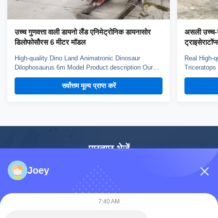
उच्च गुणवत्ता वाली डायनो लैंड एनिमेट्रोनिक डायनासोर
असली उच्च-गु
डिलोफोसौरस 6 मीटर मॉडल
ट्राइसेराटॉ
High-quality Dino Land Animatronic Dinosaur
Real High-q
Dilophosaurus 6m Model Product description Our
Triceratops
animatronic dinos adopt high density sponge,
animatronic
सर्वोत्तम मूल्य प्राप्त करें
national standerd steel, durable motors and elastic
national st
fiber silicone skin. Waterproof, resistant to high
fiber silico
temperatures and strong winds, and uvioresistant. A
temperature
...
...
पूछताछ भेजें
Joey
नाम
*
7:40 AM
कंपनी का नाम