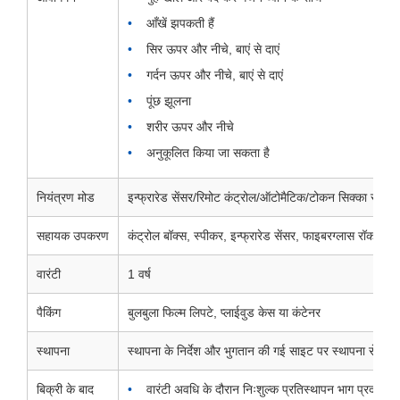
आँखें झपकती हैं
सिर ऊपर और नीचे, बाएं से दाएं
गर्दन ऊपर और नीचे, बाएं से दाएं
पूंछ झूलना
शरीर ऊपर और नीचे
अनुकूलित किया जा सकता है
नियंत्रण मोड
इन्फ्रारेड सेंसर/रिमोट कंट्रोल/ऑटोमैटिक/टोकन सिक्का संचा
सहायक उपकरण
कंट्रोल बॉक्स, स्पीकर, इन्फ्रारेड सेंसर, फाइबरग्लास रॉक कवर,
वारंटी
1 वर्ष
पैकिंग
बुलबुला फिल्म लिपटे, प्लाईवुड केस या कंटेनर
स्थापना
स्थापना के निर्देश और भुगतान की गई साइट पर स्थापना सेवाएं प्
बिक्री के बाद
वारंटी अवधि के दौरान निःशुल्क प्रतिस्थापन भाग प्रदान करे