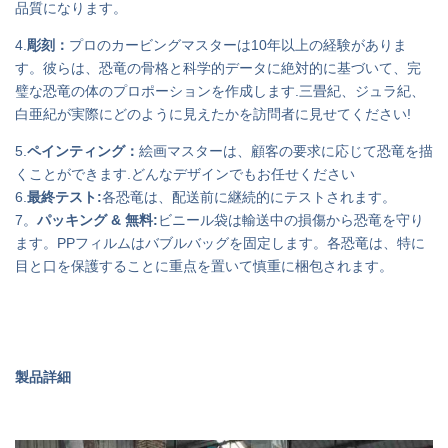
品質になります。
4.
彫刻：
プロのカービングマスターは10年以上の経験がありま
す。彼らは、恐竜の骨格と科学的データに絶対的に基づいて、完
璧な恐竜の体のプロポーションを作成します.三畳紀、ジュラ紀、
白亜紀が実際にどのように見えたかを訪問者に見せてください!
5.
ペインティング：
絵画マスターは、顧客の要求に応じて恐竜を描
くことができます.どんなデザインでもお任せください
6.
最終テスト:
各恐竜は、配送前に継続的にテストされます。
7。
パッキング & 無料:
ビニール袋は輸送中の損傷から恐竜を守り
ます。PPフィルムはバブルバッグを固定します。各恐竜は、特に
目と口を保護することに重点を置いて慎重に梱包されます。
製品詳細