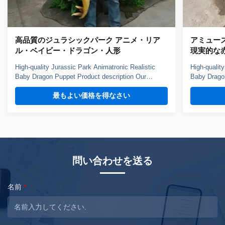
高品質のジュラシックパーク アニメ・リア
アミュー
ル・ベイビー・ドラゴン・人形
現実的な
High-quality Jurassic Park Animatronic Realistic
High-qualit
Baby Dragon Puppet Product description Our
Baby Dragon
dinosaur puppet weights about 3kg, it can blink,
dinosaur pu
最もよい価格を得なさい
open mouth and roar, control by hand. You can
open mouth 
choose silicone skin or fabric skin, silicone skin is
choose silic
smoth but more heavy, fabric skin has fine texture.
smoth but m
...
...
問い合わせを送る
名前
*