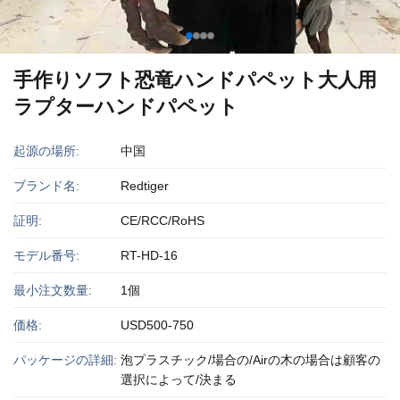
手作りソフト恐竜ハンドパペット大人用
ラプターハンドパペット
起源の場所:
中国
ブランド名:
Redtiger
証明:
CE/RCC/RoHS
モデル番号:
RT-HD-16
最小注文数量:
1個
価格:
USD500-750
パッケージの詳細:
泡プラスチック/場合の/Airの木の場合は顧客の
選択によって/決まる