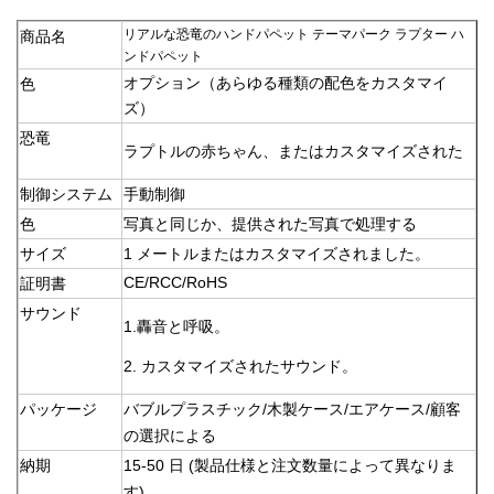
リアルな恐竜のハンドパペット テーマパーク ラプター ハ
商品名
ンドパペット
オプション（あらゆる種類の配色をカスタマイ
色
ズ）
恐竜
ラプトルの赤ちゃん、または
カスタマイズされた
制御システム
手動制御
色
写真と同じか、提供された写真で処理する
サイズ
1 メートルまたはカスタマイズされました。
CE/RCC/RoHS
証明書
サウンド
1.
轟音と呼吸。
2. カスタマイズされたサウンド。
パッケージ
バブルプラスチック/木製ケース/エアケース/顧客
の選択による
納期
15-50 日 (製品仕様と注文数量によって異なりま
す)