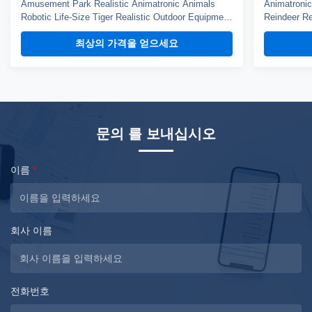
Amusement Park Realistic Animatronic Animals
Animatronic
Robotic Life-Size Tiger Realistic Outdoor Equipment
Reindeer Re
Product description Application Amusement park;
robot anima
최상의 가격을 얻으세요
Musement; Education models; Decoration
can be easil
equipments; Festival exhibition and so on. Material
animals, and
National Standard steel/High density foam/Silicon
has auto mo
rubber/CE ...
문의 를 보내십시오
이름
*
회사 이름
전화번호