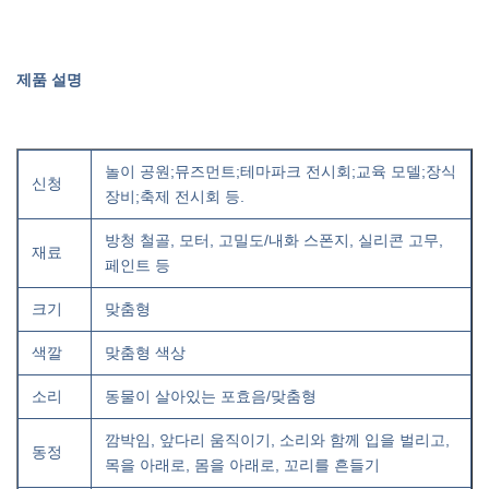
제품 설명
놀이 공원;뮤즈먼트;테마파크 전시회;교육 모델;장식
신청
장비;축제 전시회 등.
방청 철골, 모터, 고밀도/내화 스폰지, 실리콘 고무,
재료
페인트 등
크기
맞춤형
색깔
맞춤형 색상
소리
동물이 살아있는 포효음/맞춤형
깜박임, 앞다리 움직이기, 소리와 함께 입을 벌리고,
동정
목을 아래로, 몸을 아래로, 꼬리를 흔들기