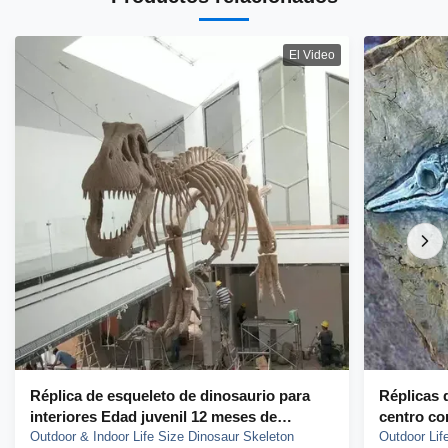
El Video
Réplica de esqueleto de dinosaurio para
Réplicas 
interiores Edad juvenil 12 meses de
centro co
garantía
Outdoor & Indoor Life Size Dinosaur Skeleton
réplica d
Outdoor Lif