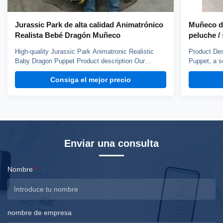
Jurassic Park de alta calidad Animatrónico
Muñeco de
Realista Bebé Dragón Muñeco
peluche / 
High-quality Jurassic Park Animatronic Realistic
Product Des
Baby Dragon Puppet Product description Our
Puppet, a so
dinosaur puppet weights about 3kg, it can blink,
made with h
Consiga el mejor precio
open mouth and roar, control by hand. You can
Not only is 
choose silicone skin or fabric skin, silicone skin is
also great f
smoth but more heavy, fabric skin has fine texture.
storytime. I
...
Enviar una consulta
Nombre
*
nombre de empresa