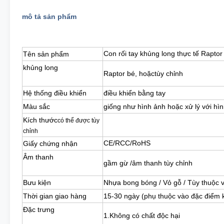
mô tả sản phẩm
Con rối tay khủng long thực tế Raptor
Tên sản phẩm
khủng long
Raptor bé, hoặc
tùy chỉnh
Hệ thống điều khiển
điều khiển bằng tay
Màu sắc
giống như hình ảnh hoặc xử lý với h
Kích thước
có thể được tùy
chỉnh
CE/RCC/RoHS
Giấy chứng nhận
Âm thanh
gầm gừ /
âm thanh tùy chỉnh
Bưu kiện
Nhựa bong bóng / Vỏ gỗ / Tùy thuộc 
Thời gian giao hàng
15-30 ngày (phụ thuộc vào đặc điểm 
Đặc trưng
1.Không có chất độc hại