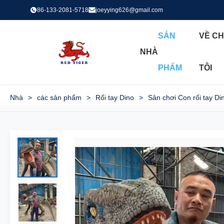
86-133-2081-5718
joeyying626@gmail.com
SẢN
VỀ C
NHÀ
PHẨM
TÔI
Nhà
>
các sản phẩm
>
Rối tay Dino
>
Sân chơi Con rối tay Din