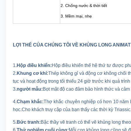
2. Chống nước & thời tiết
3. Mềm mại, nhẹ
LỢI THẾ CỦA CHÚNG TÔI VỀ KHỦNG LONG ANIMA
1.
Hộp điều khiển:
Hộp điều khiển thế hệ thứ tư được phát
2.
Khung cơ khí:
Thép không gỉ và động cơ không chổi t
tục và hoạt động trong tối thiểu 24 giờ trước khi quá trìn
3.
người mẫu:
Bọt mật độ cao đảm bảo hình thức và cảm 
4.
Chạm khắc:
Thợ khắc chuyên nghiệp có hơn 10 năm ki
học.Cho khách truy cập của bạn thấy các thời kỳ Triassic
5.
Bức tranh:
Bậc thầy vẽ tranh có thể vẽ khủng long theo
6.
Thử nghiệm cuối cùng:
Mỗi con khủng long cũng sẽ đ