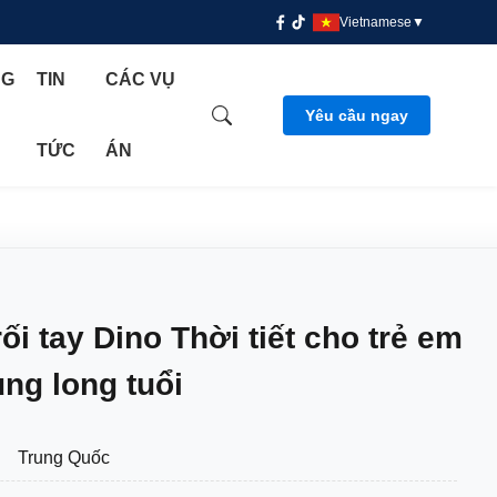
Vietnamese
▼
NG
TIN
CÁC VỤ
Yêu cầu ngay
TỨC
ÁN
ối tay Dino Thời tiết cho trẻ em
ủng long tuổi
Trung Quốc