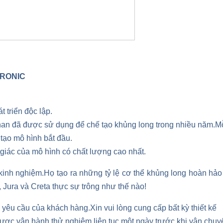
TRONIC
 triển độc lập.
han đã được sử dụng để chế tạo khủng long trong nhiều năm.M
h tạo mô hình bắt đầu.
giác của mô hình có chất lượng cao nhất.
nh nghiệm.Họ tạo ra những tỷ lệ cơ thể khủng long hoàn hảo 
, Jura và Creta thực sự trông như thế nào!
 yêu cầu của khách hàng.Xin vui lòng cung cấp bất kỳ thiết kế
ược vận hành thử nghiệm liên tục một ngày trước khi vận chuy