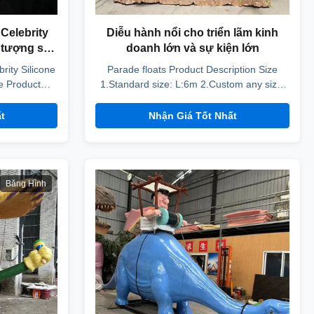
 Celebrity
Diễu hành nổi cho triển lãm kinh
h tượng sáp
doanh lớn và sự kiện lớn
rity Silicone
Parade floats Product Description Size
e Product
1.Standard size: L:6m 2.Custom any size.
 Customized
Material Anti-rust steel frame + High
cone head and
density sponge + Non-poisonous silicon
t
Nhận Giá Tốt Nhất
40-50 days or
rubber Movement Standard: 1.Mouth
 Clothing
moving, 2.Head moving up and down, left
 25-30 years
to right, 3.Legs moving. Optional: 1.Eyeball
...
moving and shining, 2...
Băng Hình