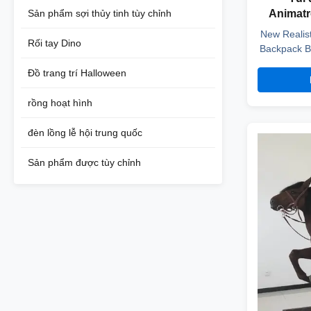
Animatr
Sản phẩm sợi thủy tinh tùy chỉnh
3000mAh 1
New Realis
Rối tay Dino
-
Backpack B
animatron
Đồ trang trí Halloween
movemen
backpack 
rồng hoạt hình
operat
ColorNatur
đèn lồng lễ hội trung quốc
Power30
Sản phẩm được tùy chỉnh