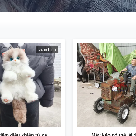
Băng Hình
đệm điều khiển từ xa
Máy kéo có thể lái