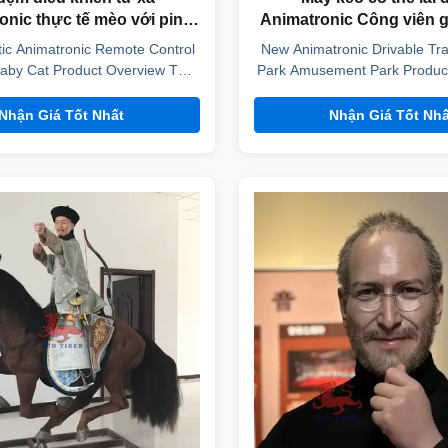
onic thực tế mèo với pin
Animatronic Công viên gi
2V và vải đàn hồi kết cấu
chủ đề
tic Animatronic Remote Control
New Animatronic Drivable Tr
 thiết kế tùy chỉnh
aby Cat Product Overview This
Park Amusement Park Product
ic baby cat features realistic
Color Natural / Customi
ts and sound, designed for
Rechargeable battery Lead ti
Nhận Giá Tốt Nhất
Nhận Giá Tốt Nhấ
mounting with remote control
days or depends on order
ion. Product Specifications
Movements 1.head moves 2.l
al / Customized Size0.6m long
Sound song Main Materials s
00mAh 12V battery Lead ...
Control Style Remote control