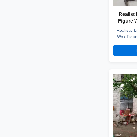
Realist
Figure 
Realistic 
Wax Figur
Product
Customiz
Silicone h
time 40-
quantity C
leas