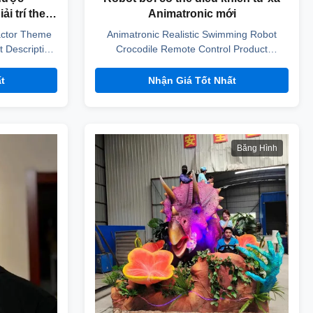
ải trí theo
Animatronic mới
actor Theme
Animatronic Realistic Swimming Robot
 Description
Crocodile Remote Control Product
ze Power
Description Color Natural / Customized
me Within 30
Size 2.5m long Power Rechargeable
t
Nhận Giá Tốt Nhất
 quantity
battery Lead time Within 30 days or
ight changes
depends on order quantity Movements
teel, motor
1.mouth open and close 2.head moves
 Service ...
3.tail sway Sound no Main Materials
Băng Hình
National ...