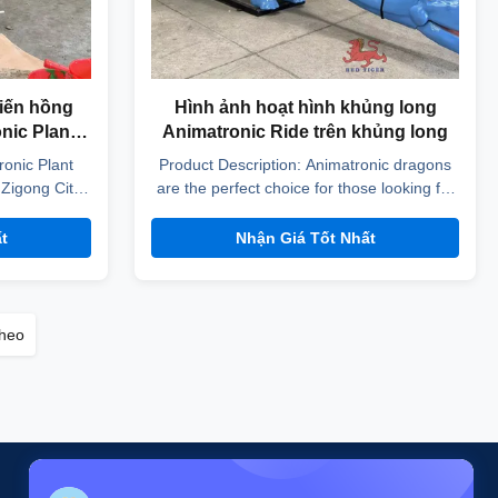
biến hồng
Hình ảnh hoạt hình khủng long
nic Plant
Animatronic Ride trên khủng long
onic Plant
Product Description: Animatronic dragons
 Zigong City
are the perfect choice for those looking for
.,Ltd was
an amazing entertainment experience.
r company is
These mechanical dragons are highly
t
Nhận Giá Tốt Nhất
an province,
customizable, allowing you to choose from
d in
a variety of colors and features. They are
g intelligent
also equipped with a remote control, so you
tronic ...
can easily ...
theo