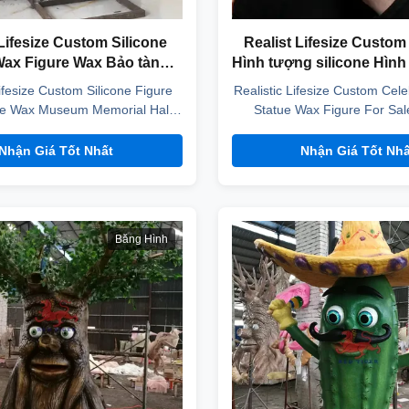
 Lifesize Custom Silicone
Realist Lifesize Custom
Wax Figure Wax Bảo tàng
Hình tượng silicone Hìn
Memorial Hall
bán
Lifesize Custom Silicone Figure
Realistic Lifesize Custom Celeb
e Wax Museum Memorial Hall
Statue Wax Figure For Sal
 Description Color Natural /
Description Color Natural /
ed Size Life Size Materials
Size Life Size Materials Sili
Nhận Giá Tốt Nhất
Nhận Giá Tốt Nhấ
ead and hands, resin body Lead
hands, resin body Lead time 
50 days or depends on order
depends on order quantity
lothing Customized Life span At
Customized Life span At least
t 25-30 years Packing ...
Packing Plywood box 
Băng Hình