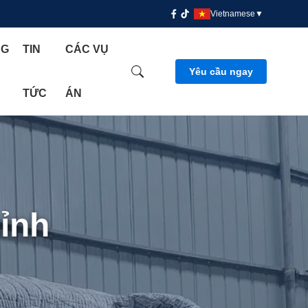
Vietnamese
▼
NG
TIN
CÁC VỤ
Yêu cầu ngay
TỨC
ÁN
ỉnh