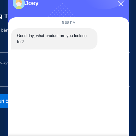
Joey
g Tin Của Chúng Tôi
5:08 PM
 bản tin của chúng tôi để được giảm giá và nhiều hơn nữa.
Good day, what product are you looking 
for?
ửi Email