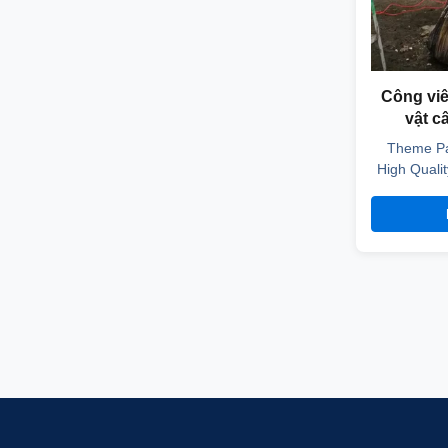
Công vi
vật c
Theme Pa
High Quali
City Red T
establishe
located in
Ch
designing,m
ro