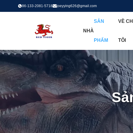
86-133-2081-5718
joeyying626@gmail.com
SẢN
VỀ C
NHÀ
PHẨM
TÔI
Sả