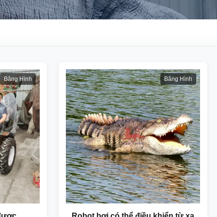
Băng Hình
Băng Hình
 được
Robot bơi có thể điều khiển từ xa