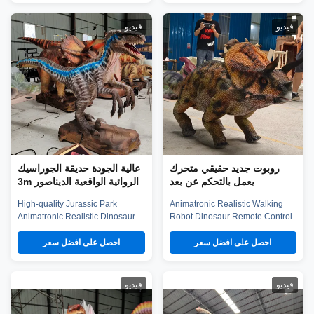
off and replaced. The entire robot
national standerd steel, durable
dinosaur, and the individual skins
motors and elastic fiber silicone
يديو
فيديو
are all for sale. It has auto
skin. Waterproof, resistant to hig
movements such as blinking,
temperatures and strong winds,
opening mouth and ...
and uvioresistant. A ...
روبوت جديد حقيقي متحرك
عالية الجودة حديقة الجوراسيك
يعمل بالتحكم عن بعد
الروائية الواقعية الديناصور 3m
Velociraptor
High-quality Jurassic Park
Animatronic Realistic Walking
Animatronic Realistic Dinosaur
Robot Dinosaur Remote Control
3m Velociraptor Product
Product Description Our robot
description Our animatronic
dino adopts Unitree Go2 robot
احصل على افضل سعر
احصل على افضل سعر
dinos adopt high density sponge,
dog, and skin can be easily took
national standerd steel, durable
off and replaced. The entire robo
motors and elastic fiber silicone
dinosaur, and the individual skin
يديو
فيديو
skin. Waterproof, resistant to high
are all for sale. It has auto
temperatures and strong winds,
movements such as blinking,