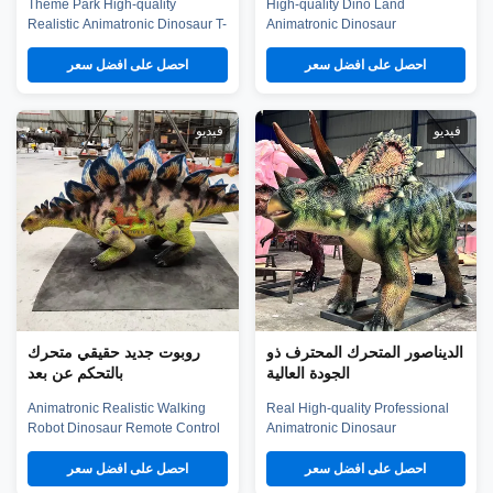
Theme Park High-quality
High-quality Dino Land
Realistic Animatronic Dinosaur T-
Animatronic Dinosaur
rex 4m Model Product
Dilophosaurus 6m Model
description Our animatronic
Product description Our
احصل على افضل سعر
احصل على افضل سعر
dinos adopt high density sponge,
animatronic dinos adopt high
national standerd steel, durable
density sponge, national
motors and elastic fiber silicone
standerd steel, durable motors
يديو
فيديو
skin. Waterproof, resistant to high
and elastic fiber silicone skin.
temperatures and strong winds,
Waterproof, resistant to high
and uvioresistant. A ...
temperatures and strong winds,
and uvioresistant. A ...
لديناصور المتحرك المحترف ذو
روبوت جديد حقيقي متحرك
الجودة العالية
بالتحكم عن بعد
Animatronic Realistic Walking
Real High-quality Professional
Robot Dinosaur Remote Control
Animatronic Dinosaur
Product Description Our robot
Triceratops 6m Model Product
dino adopts Unitree Go2 robot
description Our animatronic
احصل على افضل سعر
احصل على افضل سعر
dog, and skin can be easily took
dinos adopt high density sponge