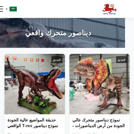
ديناصور متحرك واقعي
يديو
فيديو
نموذج ديناصور متحرك عالي
حديقة المواضيع عالية الجودة
الجودة من أرض الديناصورات -
نموذج ديناصور T-rex الواقعي
ديلوفوسورس بطول 6 أمتار