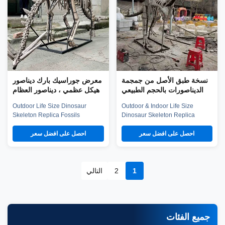
specialized in emerging
specialized in emerging ...
technology ...
نسخة طبق الأصل من جمجمة
معرض جوراسيك بارك ديناصور
الديناصورات بالحجم الطبيعي
هيكل عظمي ، ديناصور العظام
ي الهواء الطلق / داخلي ، نسخ
المقلدة
Outdoor Life Size Dinosaur
Outdoor & Indoor Life Size
طبق الأصل من أحافير
Skeleton Replica Fossils
Dinosaur Skeleton Replica
الديناصورات
Dinosaur Skeleton Model
Fossils Dinosaur Skeleton Skull
Company introduction Zigong
Model For Sale Company
احصل على افضل سعر
احصل على افضل سعر
City Red Tiger Culture & Art
introduction Zigong City Red
Co.,Ltd was established in early
Tiger Culture & Art Co.,Ltd was
2016, which is located in the
established in early 2016, which
hometown of dinosaurs-- Zigong
is located in the hometown of
1
2
التالي
City, Sichuan Province, and it is
dinosaurs-- Zigong City, Sichua
specialized in emerging
Province, and it is specialized in
technology ...
...
جميع الفئات