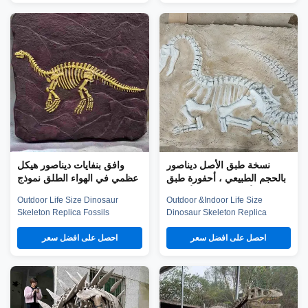
to a temperature of -20℃ to 50
Co.,Ltd was established in early
℃. Certificate CE/RCC/RoHS
2016, which is located in the
Remark 1.Product length is
hometown of dinosaurs-- Zigong
measured by vertebra. Hight is
City, Sichuan Province, and it is
for reference. 2.Other size is also
specialized in emerging
available. ...
technology ...
نسخة طبق الأصل ديناصور
وافق بنفايات ديناصور هيكل
بالحجم الطبيعي ، أحفورة طبق
عظمي في الهواء الطلق نموذج
الأصل ديناصور للأنشطة
الحياة الحجم
Outdoor Life Size Dinosaur
Outdoor &Indoor Life Size
التجارية
Skeleton Replica Fossils
Dinosaur Skeleton Replica
Dinosaur Skeleton Model
Fossils Dinosaur Skeleton Mode
Company introduction Zigong
Company introduction Zigong
احصل على افضل سعر
احصل على افضل سعر
City Red Tiger Culture & Art
City Red Tiger Culture & Art
Co.,Ltd was established in early
Co.,Ltd was established in early
2016, which is located in the
2016, which is located in the
hometown of dinosaurs-- Zigong
hometown of dinosaurs-- Zigong
City, Sichuan Province, and it is
City, Sichuan Province, and it is