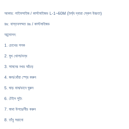
আকার: লাইফসাইজ / কাস্টমাইজড L-1~60M (দৈর্ঘ্য দ্বারা স্কেল উচ্চতা)
রঙ: বাস্তবসম্মত রঙ / কাস্টমাইজড
আন্দোলন:
1. চোখের পলক
2. মুখ খোলা/বন্ধ
3. সামনের নখর আঁচড়
4. জল/ধোঁয়া স্প্রে করুন
5. ঘাড় বাম/ডানে ঘুরুন
6. টেইল সুইং
7. মাথা উপরে/নীচ করুন
8. তাঁবু সরানো