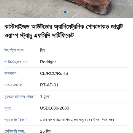
কাস্টমাইজড আউটডোর অ্যানিমেট্রনিক পোকামাকড় জায়ান্ট
ওয়াস্প স্ট্যাচু এফসিসি সার্টিফিকেট
উৎপত্তি স্থল:
চীন
পরিচিতিমুলক নাম:
Redtiger
সাক্ষ্যদান:
CE/RCC/RoHS
মডেল নম্বার:
RT-AP-01
ন্যূনতম চাহিদার পরিমাণ:
1 টুকরা
মূল্য:
USD1680-2680
প্যাকেজিং বিবরণ:
এয়ার বাবল ফিল্ম বা গ্রাহকের অনুরোধের উপর নির্ভর করে
ডেলিভারি সময়:
25 দিন