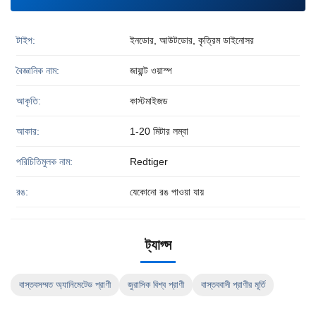
টাইপ:
ইনডোর, আউটডোর, কৃত্রিম ডাইনোসর
বৈজ্ঞানিক নাম:
জায়ান্ট ওয়াস্প
আকৃতি:
কাস্টমাইজড
আকার:
1-20 মিটার লম্বা
পরিচিতিমুলক নাম:
Redtiger
রঙ:
যেকোনো রঙ পাওয়া যায়
ট্যাগ্স
বাস্তবসম্মত অ্যানিমেটেড প্রাণী
জুরাসিক বিশ্ব প্রাণী
বাস্তববাদী প্রাণীর মূর্তি