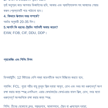
হ্যাঁ.অনুগ্রহ করে আপনার ডিজাইনের ছবি, আকার এবং অ্যাপ্লিকেশন সহ আমাদের শেয়ার
করুন।প্রস্তাবটি পরে পাঠানো হবে।
4. কিভাবে উত্পাদন সময় সম্পর্কে?
অর্ডার অনুযায়ী 20-35 দিন।
5
.আপনি কি ধরনের ট্রেডিং শর্তাবলী অফার করেন?
EXW, FOB, CIF, DDU, DDP।
প্যাকেজিং এবং শিপিং বিশদ
ডিসমাউন্টিং: 12 মিটারের বেশি লম্বা মডেলটিকে অংশে বিচ্ছিন্ন করতে হবে;
প্যাকিং: FCL: পুরো শরীর বায়ু বুদবুদ ফিল্ম দ্বারা আবৃত, চোখ এবং নখর মত গুরুত্বপূর্ণ অংশ
রক্ষা করার জন্য স্পঞ্জ;এলসিএল: এয়ার কেস/কাঠের কেস/এয়ার বাবল ফিল্ম, চোখ, নখর মতো
গুরুত্বপূর্ণ অংশগুলিকে রক্ষা করার জন্য স্পঞ্জ;
শিপিং: চীনের যেকোনো বন্দর, সমুদ্রপথে, আকাশপথে, ট্রেন বা এক্সপ্রেস দ্বারা;