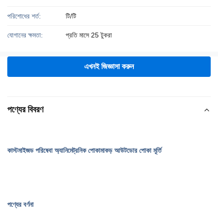
পরিশোধের শর্ত:
টি/টি
যোগানের ক্ষমতা:
প্রতি মাসে 25 টুকরা
এখনই জিজ্ঞাসা করুন
পণ্যের বিবরণ
কাস্টমাইজড পরিষেবা অ্যানিমেট্রনিক পোকামাকড় আউটডোর পোকা মূর্তি
পণ্যের বর্ণনা