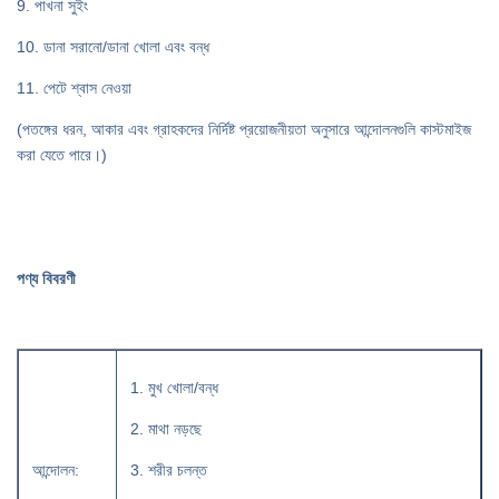
9. পাখনা সুইং
10. ডানা সরানো/ডানা খোলা এবং বন্ধ
11. পেটে শ্বাস নেওয়া
(পতঙ্গের ধরন, আকার এবং গ্রাহকদের নির্দিষ্ট প্রয়োজনীয়তা অনুসারে আন্দোলনগুলি কাস্টমাইজ
করা যেতে পারে।)
পণ্য বিবরণী
1. মুখ খোলা/বন্ধ
2. মাথা নড়ছে
আন্দোলন:
3. শরীর চলন্ত