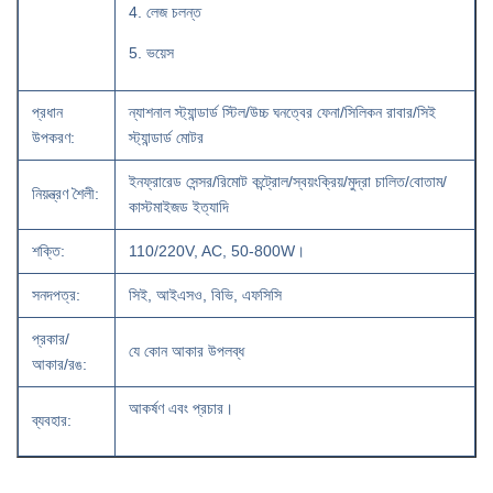
4. লেজ চলন্ত
5. ভয়েস
প্রধান
ন্যাশনাল স্ট্যান্ডার্ড স্টিল/উচ্চ ঘনত্বের ফেনা/সিলিকন রাবার/সিই
উপকরণ:
স্ট্যান্ডার্ড মোটর
ইনফ্রারেড সেন্সর/রিমোট কন্ট্রোল/স্বয়ংক্রিয়/মুদ্রা চালিত/বোতাম/
নিয়ন্ত্রণ শৈলী:
কাস্টমাইজড ইত্যাদি
শক্তি:
110/220V, AC, 50-800W।
সনদপত্র:
সিই, আইএসও, বিভি, এফসিসি
প্রকার/
যে কোন আকার উপলব্ধ
আকার/রঙ:
আকর্ষণ এবং প্রচার।
ব্যবহার: