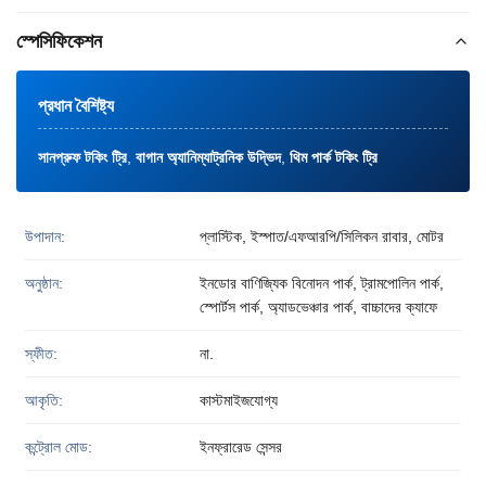
স্পেসিফিকেশন
প্রধান বৈশিষ্ট্য
সানপ্রুফ টকিং ট্রি
,
বাগান অ্যানিম্যাট্রনিক উদ্ভিদ
,
থিম পার্ক টকিং ট্রি
উপাদান:
প্লাস্টিক, ইস্পাত/এফআরপি/সিলিকন রাবার, মোটর
অনুষ্ঠান:
ইনডোর বাণিজ্যিক বিনোদন পার্ক, ট্রামপোলিন পার্ক,
স্পোর্টস পার্ক, অ্যাডভেঞ্চার পার্ক, বাচ্চাদের ক্যাফে
স্ফীত:
না.
আকৃতি:
কাস্টমাইজযোগ্য
কন্ট্রোল মোড:
ইনফ্রারেড সেন্সর