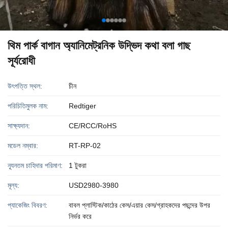
থিম পার্ক বাগান অ্যানিমেট্রনিক উদ্ভিদ কথা বলা গাছ
সূর্যরোধী
উৎপত্তি স্থল:
চীন
পরিচিতিমুলক নাম:
Redtiger
সাক্ষ্যদান:
CE/RCC/RoHS
মডেল নম্বার:
RT-RP-02
ন্যূনতম চাহিদার পরিমাণ:
1 টুকরা
মূল্য:
USD2980-3980
প্যাকেজিং বিবরণ:
বাবল প্লাস্টিক/কাঠের কেস/এয়ার কেস/গ্রাহকদের পছন্দের উপর
নির্ভর করে