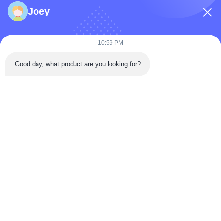
Joey
10:59 PM
Good day, what product are you looking for?
এখনই জমা দিন
দ্রুত যোগাযোগ
টংরেন রোড, দা'আন জেলা, জিগং সিটি, সিচুয়ান প্রদেশ, চীন
টেলিফোন: 86-133-2081-5718
ইমেইল: joeyying626@gmail.com