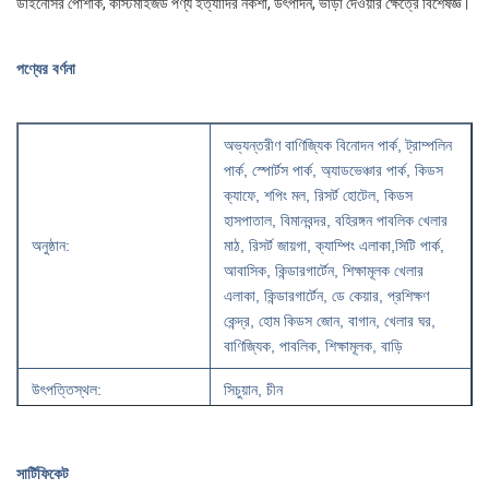
ডাইনোসর পোশাক, কাস্টমাইজড পণ্য ইত্যাদির নকশা, উৎপাদন, ভাড়া দেওয়ার ক্ষেত্রে বিশেষজ্ঞ।
পণ্যের বর্ণনা
অভ্যন্তরীণ বাণিজ্যিক বিনোদন পার্ক, ট্রাম্পলিন
পার্ক, স্পোর্টস পার্ক, অ্যাডভেঞ্চার পার্ক, কিডস
ক্যাফে, শপিং মল, রিসর্ট হোটেল, কিডস
হাসপাতাল, বিমানবন্দর, বহিরঙ্গন পাবলিক খেলার
অনুষ্ঠান:
মাঠ, রিসর্ট জায়গা, ক্যাম্পিং এলাকা,সিটি পার্ক,
আবাসিক, কিন্ডারগার্টেন, শিক্ষামূলক খেলার
এলাকা, কিন্ডারগার্টেন, ডে কেয়ার, প্রশিক্ষণ
কেন্দ্র, হোম কিডস জোন, বাগান, খেলার ঘর,
বাণিজ্যিক, পাবলিক, শিক্ষামূলক, বাড়ি
উৎপত্তিস্থল:
সিচুয়ান, চীন
মডেল নম্বরঃ
কথা বলার গাছ
সার্টিফিকেট
প্রকারঃ
বিক্রির জন্য অ্যানিমেট্রনিক কথা বলার গাছ