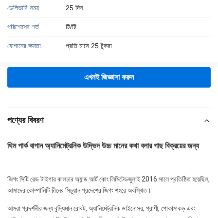
ডেলিভারি সময়:
25 দিন
পরিশোধের শর্ত:
টি/টি
যোগানের ক্ষমতা:
প্রতি মাসে 25 টুকরা
এখনই জিজ্ঞাসা করুন
পণ্যের বিবরণ
থিম পার্ক বাগান অ্যানিমেট্রনিক উদ্ভিদ উচ্চ মানের কথা বলার গাছ বিক্রয়ের জন্য
জিগং সিটি রেড টাইগার কালচার অ্যান্ড আর্ট কোং লিমিটেড
জুলাই 2016 সালে প্রতিষ্ঠিত হয়েছিল, 
আমাদের কোম্পানিটি চীনের সিচুয়ান প্রদেশের জিগং শহরে অবস্থিত।
আমরা প্রদর্শনীর জন্য বুদ্ধিমান রোবট, অ্যানিমেট্রনিক ডাইনোসর, প্রাণী, পোকামাকড় এবং