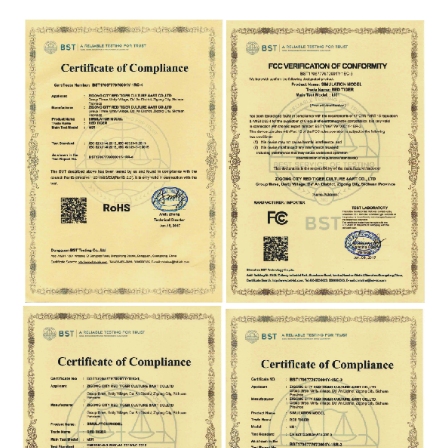
কার্টুন কৃত্রিম কথা বলা অ্যানিম্যাট্রনিক কথা
পণ্যের নামঃ
বলার গাছের মডেল বিক্রয়ের জন্য
কন্ট্রোল বক্সঃ
প্রোগ্রামযোগ্য নিয়ন্ত্রণ ব্যবস্থা
নিয়ন্ত্রণ মোডঃ
ভয়েস কন্ট্রোল এবং প্রক্রিয়া নিয়ন্ত্রণ
বুদ্ধিমান ফাংশনঃ
কণ্ঠের সাথে মুখের গতি
বৈশিষ্ট্যঃ
কথা বলার কণ্ঠ অনুযায়ী মুখ খুলুন
কন্ট্রোল সিস্টেম:
ইনফ্রারেড, অবস্থান সেন্সর, ম্যানুয়াল অপারেশন
ত্বক:
জলরোধী, সূর্যরোধী, তুষাররোধী
মেকানিক্যাল ফ্রেমঃ
লিঙ্ক ড্রাইভ, ক্ষয় প্রতিরোধী ইস্পাত
ওজনঃ
১৫০ কেজি