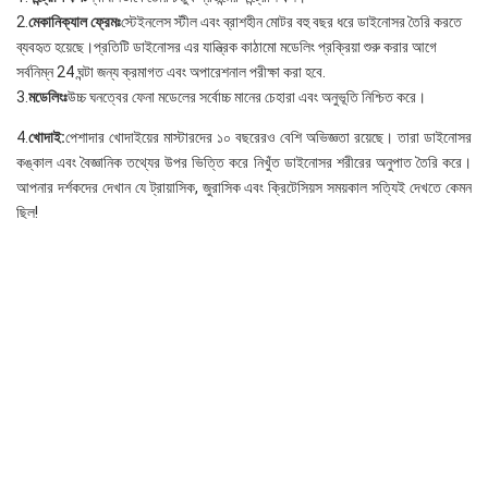
2.
মেকানিক্যাল ফ্রেমঃ
স্টেইনলেস স্টীল এবং ব্রাশহীন মোটর বহু বছর ধরে ডাইনোসর তৈরি করতে 
ব্যবহৃত হয়েছে।প্রতিটি ডাইনোসর এর যান্ত্রিক কাঠামো মডেলিং প্রক্রিয়া শুরু করার আগে 
সর্বনিম্ন 24 ঘন্টা জন্য ক্রমাগত এবং অপারেশনাল পরীক্ষা করা হবে.
3.
মডেলিংঃ
উচ্চ ঘনত্বের ফেনা মডেলের সর্বোচ্চ মানের চেহারা এবং অনুভূতি নিশ্চিত করে।
4.
খোদাই:
পেশাদার খোদাইয়ের মাস্টারদের ১০ বছরেরও বেশি অভিজ্ঞতা রয়েছে। তারা ডাইনোসর 
কঙ্কাল এবং বৈজ্ঞানিক তথ্যের উপর ভিত্তি করে নিখুঁত ডাইনোসর শরীরের অনুপাত তৈরি করে।
আপনার দর্শকদের দেখান যে ট্রায়াসিক, জুরাসিক এবং ক্রিটেসিয়স সময়কাল সত্যিই দেখতে কেমন 
ছিল!