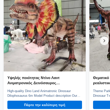
Υψηλής ποιότητας Ντίνο Λαντ
Θεματικό
Ανιματρονικός Δεινόσαυρος
ρεαλιστικ
Ντιλοφοσάουρος 6μ μοντέλο
rex 4m μ
High-quality Dino Land Animatronic Dinosaur
Theme Park 
Dilophosaurus 6m Model Product description Our
Dinosaur T-
animatronic dinos adopt high density sponge,
animatronic
Πάρτε την καλύτερη τιμή
national standerd steel, durable motors and elastic
national st
fiber silicone skin. Waterproof, resistant to high
fiber silico