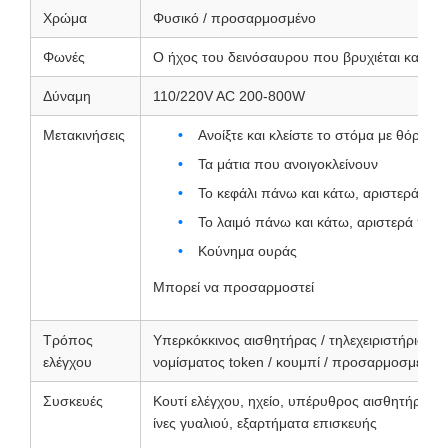
Χρώμα
Φυσικό / προσαρμοσμένο
Φωνές
Ο ήχος του δεινόσαυρου που βρυχιέται και αν
Δύναμη
110/220V AC 200-800W
Μετακινήσεις
Ανοίξτε και κλείστε το στόμα με θόρυβο
Τα μάτια που ανοιγοκλείνουν
Το κεφάλι πάνω και κάτω, αριστερά προ
Το λαιμό πάνω και κάτω, αριστερά προς
Κούνημα ουράς
Μπορεί να προσαρμοστεί
Τρόπος
Υπερκόκκινος αισθητήρας / τηλεχειριστήριο / α
ελέγχου
νομίσματος token / κουμπί / προσαρμοσμένο
Συσκευές
Κουτί ελέγχου, ηχείο, υπέρυθρος αισθητήρας
ίνες γυαλιού, εξαρτήματα επισκευής