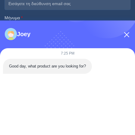
Μήνυμα
*
Joey
7:25 PM
Good day, what product are you looking for?
Υποβάλετε τώρα
Γρήγορη Επικοινωνία
Οδός Tongren, περιοχή Da'an, πόλη Zigong, επαρχία Sichuan,
Κίνα
Τηλεφώνημα: 86-133-2081-5718