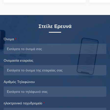
temperatures and strong winds, and uvioresistant. A
temperature
...
...
Στείλε Ερευνά
Όνομα
*
Ονομασία εταιρείας
Αριθμός Τηλεφώνου
ηλεκτρονικό ταχυδρομείο
*