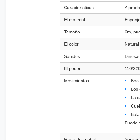
Características
A prueb
El material
Esponja 
Tamaño
6m, pue
El color
Natural
Sonidos
Dinosau
El poder
110/22
Movimientos
Boca
Los 
La c
Cuel
Bala
Puede s
Modo de control
Sensor 