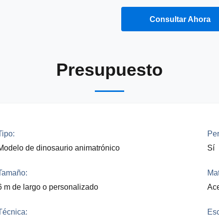
Obtener Una Cita
Consultar Ahora
Presupuesto
Tipo:
Per
Modelo de dinosaurio animatrónico
Sí
Tamaño:
Mat
6 m de largo o personalizado
Ace
Técnica:
Es