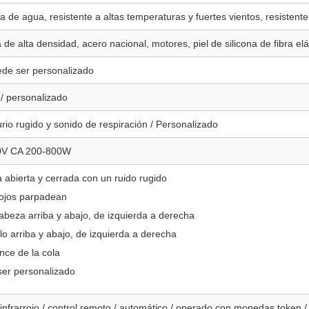
a de agua, resistente a altas temperaturas y fuertes vientos, resistente 
de alta densidad, acero nacional, motores, piel de silicona de fibra elás
de ser personalizado
 / personalizado
rio rugido y sonido de respiración / Personalizado
0V CA 200-800W
 abierta y cerrada con un ruido rugido
ojos parpadean
abeza arriba y abajo, de izquierda a derecha
lo arriba y abajo, de izquierda a derecha
nce de la cola
er personalizado
infrarrojo / control remoto / automático / operado con monedas token /