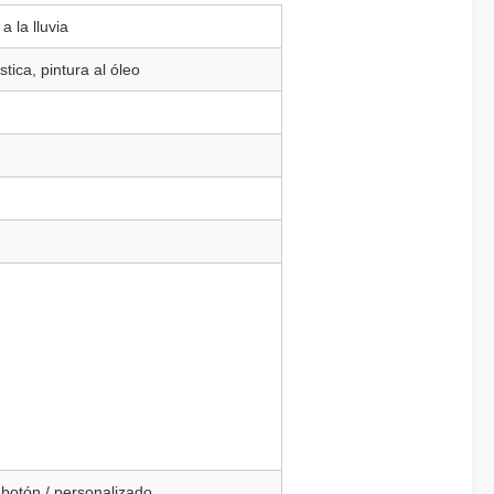
a la lluvia
tica, pintura al óleo
 botón / personalizado