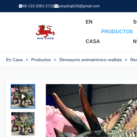
86-133-2081-5718
joeyying626@gmail.com
EN
S
PRODUCTOS
CASA
N
En Casa
>
Productos
>
Dinosaurio animatrónico realista
>
Rea