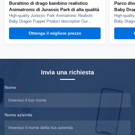
Burattino di drago bambino realistico
Parco div
Animatronic di Jurassic Park di alta qualità
Baby Dra
High-quality Jurassic Park Animatronic Realistic
High-qualit
Baby Dragon Puppet Product description Our
Baby Dragon
dinosaur puppet weights about 3kg, it can blink,
dinosaur pu
open mouth and roar, control by hand. You can
open mouth 
Ottenga il migliore prezzo
choose silicone skin or fabric skin, silicone skin is
choose silic
smoth but more heavy, fabric skin has fine texture.
smoth but m
...
...
Invia una richiesta
Nome
*
Nome azienda