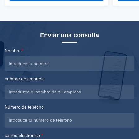
choose silicone skin or fabric skin, silicone skin is
choose silic
smoth but more heavy, fabric skin has fine texture.
smoth but m
...
...
Enviar una consulta
Nombre
*
nombre de empresa
Número de teléfono
correo electrónico
*