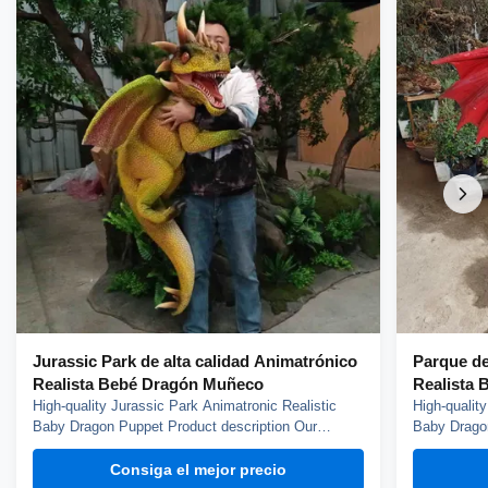
Jurassic Park de alta calidad Animatrónico
Parque de
Realista Bebé Dragón Muñeco
Realista
High-quality Jurassic Park Animatronic Realistic
High-qualit
Baby Dragon Puppet Product description Our
Baby Dragon
dinosaur puppet weights about 3kg, it can blink,
dinosaur pu
open mouth and roar, control by hand. You can
open mouth 
Consiga el mejor precio