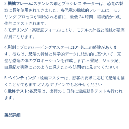
2.
機械フレーム:
ステンレス鋼とブラシレス モーターは、恐竜の製
造に長年使用されてきました。各恐竜の機械的フレームは、モデ
リング プロセスが開始される前に、最低 24 時間、継続的かつ動
作的にテストされます。
3.
モデリング：
高密度フォームにより、モデルの外観と感触が最高
品質になります。
4.
彫刻：
プロのカービングマスターは10年以上の経験がありま
す。彼らは、恐竜の骨格と科学的データに絶対的に基づいて、完
璧な恐竜の体のプロポーションを作成します.三畳紀、ジュラ紀、
白亜紀が実際にどのように見えたかを訪問者に見せてください!
5.
ペインティング：
絵画マスターは、顧客の要求に応じて恐竜を描
くことができます.どんなデザインでもお任せください
6.
最終テスト:
各恐竜は、出荷の 1 日前に連続動作テストも行われ
ます。
製品詳細