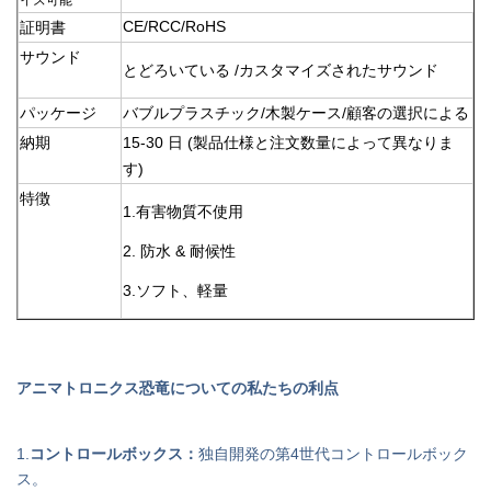
イズ可能
CE/RCC/RoHS
証明書
サウンド
とどろいている /
カスタマイズされたサウンド
パッケージ
バブルプラスチック/木製ケース/顧客の選択による
納期
15-30 日 (製品仕様と注文数量によって異なりま
す)
特徴
1.有害物質不使用
2. 防水 & 耐候性
3.ソフト、軽量
アニマトロニクス恐竜についての私たちの利点
1.
コントロールボックス：
独自開発の第4世代コントロールボック
ス。