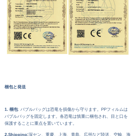
梱包と発送
1. 梱包
: バブルバッグは恐竜を損傷から守ります。PPフィルムは
バブルバッグを固定します。各恐竜は慎重に梱包され、目と口を
保護することに重点を置いています。
2.Shipping:
深セン、重慶、上海、青島、広州など陸送、空輸、海