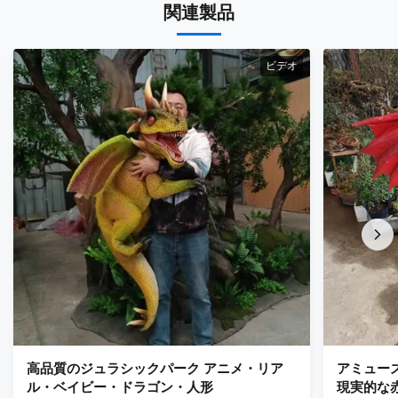
関連製品
ビデオ
高品質のジュラシックパーク アニメ・リア
アミュー
ル・ベイビー・ドラゴン・人形
現実的な