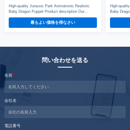
High-quality Jurassic Park Animatronic Realistic
High-qualit
Baby Dragon Puppet Product description Our
Baby Dragon
dinosaur puppet weights about 3kg, it can blink,
dinosaur pu
最もよい価格を得なさい
open mouth and roar, control by hand. You can
open mouth 
choose silicone skin or fabric skin, silicone skin is
choose silic
smoth but more heavy, fabric skin has fine texture.
smoth but m
...
...
問い合わせを送る
名前
*
会社名
電話番号