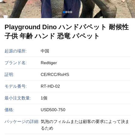
Playground Dino ハンドパペット 耐候性
子供 年齢 ハンド 恐竜 パペット
起源の場所:
中国
ブランド名:
Redtiger
証明:
CE/RCC/RoHS
モデル番号:
RT-HD-02
最小注文数量:
1個
価格:
USD500-750
パッケージの詳細:
気泡のフィルムまたは顧客の要求によって決ま
るため