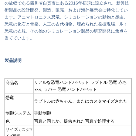
の故郷である四川省自貢市にある2016年初頭に設立され、新興技
術製品の設計開発、製造、販売、および海外展示会に特化してい
ます。アニマトロニクス恐竜、シミュレーションの動物と昆虫、
恐竜の化石と骨格、人工の古代植物、埋められた発掘現場、歩く
恐竜の衣服、その他のシミュレーション製品の研究開発に焦点を
当てています。
製品説明
リアルな恐竜ハンドパペット ラプトル 恐竜 赤ち
商品名
ゃん ラバー 恐竜 ハンドパペット
恐竜
ラプトルの赤ちゃん、または
カスタマイズされた
制御システム
手動制御
色
写真と同じか、提供された写真で処理する
サイズ
カスタマ