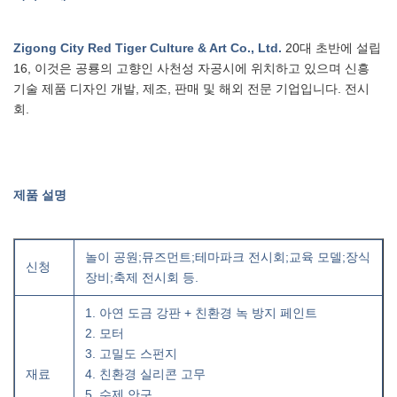
Zigong City Red Tiger Culture & Art Co., Ltd.
20대 초반에 설립
16
, 이것은
공룡의 고향인 사천성 자공시에 위치하고 있으며 신흥
기술 제품 디자인 개발, 제조, 판매 및 해외 전문 기업입니다.
전시
회.
제품 설명
놀이 공원;뮤즈먼트;테마파크 전시회;교육 모델;장식
신청
장비;축제 전시회 등.
1. 아연 도금 강판 + 친환경 녹 방지 페인트
2. 모터
3. 고밀도 스펀지
재료
4. 친환경 실리콘 고무
5. 수제 안구