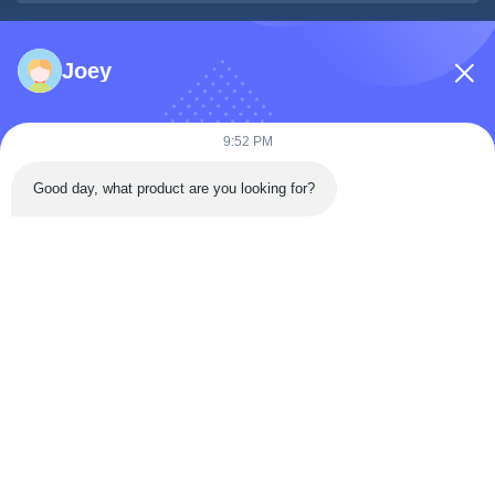
메시지
*
Joey
9:52 PM
Good day, what product are you looking for?
지금 제출
빠른 연락
도랑렌 도로, 대안 구, 지곤 시, 시추안 주, 중국
전화: 86-133-2081-5718
이메일: joeyying626@gmail.com