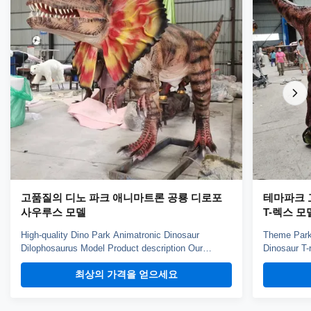
고품질의 디노 파크 애니마트론 공룡 디로포
테마파크 
사우루스 모델
T-렉스 모
High-quality Dino Park Animatronic Dinosaur
Theme Park 
Dilophosaurus Model Product description Our
Dinosaur T-
animatronic dinos adopt high density sponge,
animatronic
최상의 가격을 얻으세요
national standerd steel, durable motors and elastic
national st
fiber silicone skin. Waterproof, resistant to high
fiber silico
temperatures and strong winds, and uvioresistant. A
temperature