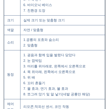
6. 바이오닉 베이스
7. 친환경 도장
크기
실제 크기 또는 맞춤형 크기
색깔
자연 / 맞춤형
1.공룡의 포효와 숨소리
소리
2. 맞춤형
1. 굉음과 함께 입을 벌렸다 닫았다
2. 눈 깜박임
3. 머리를 위아래로, 왼쪽에서 오른쪽으로
4. 목 위아래, 왼쪽에서 오른쪽으로
동정
5. 위 배
6. 꼬리 흔들기
7. 물 효과, 연기 효과, 불 효과
8. 쪼그려 앉기 및 알 낳기(네발 공룡만 해당)
제어
리모콘;적외선 센서, 코인 작동