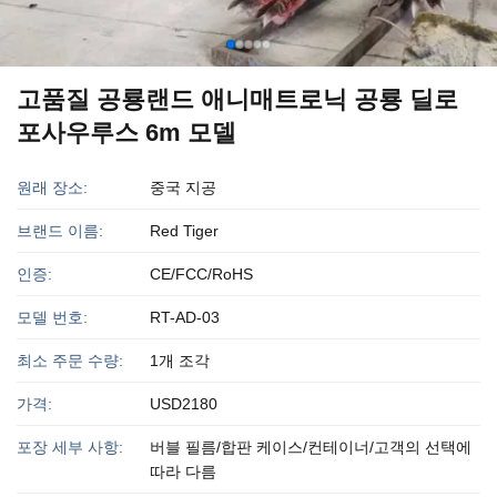
고품질 공룡랜드 애니매트로닉 공룡 딜로
포사우루스 6m 모델
원래 장소:
중국 지공
브랜드 이름:
Red Tiger
인증:
CE/FCC/RoHS
모델 번호:
RT-AD-03
최소 주문 수량:
1개 조각
가격:
USD2180
포장 세부 사항:
버블 필름/합판 케이스/컨테이너/고객의 선택에
따라 다름