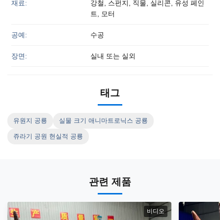
재료:
강철, 스펀지, 직물, 실리콘, 유성 페인
트, 모터
공예:
수공
장면:
실내 또는 실외
태그
유원지 공룡
실물 크기 애니마트로닉스 공룡
쥬라기 공원 현실적 공룡
관련 제품
비디오