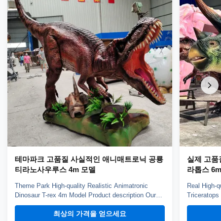
테마파크 고품질 사실적인 애니매트로닉 공룡
실제 고품
티라노사우루스 4m 모델
라톱스 6
Theme Park High-quality Realistic Animatronic
Real High-q
Dinosaur T-rex 4m Model Product description Our
Triceratops
animatronic dinos adopt high density sponge,
animatronic
최상의 가격을 얻으세요
national standerd steel, durable motors and elastic
national st