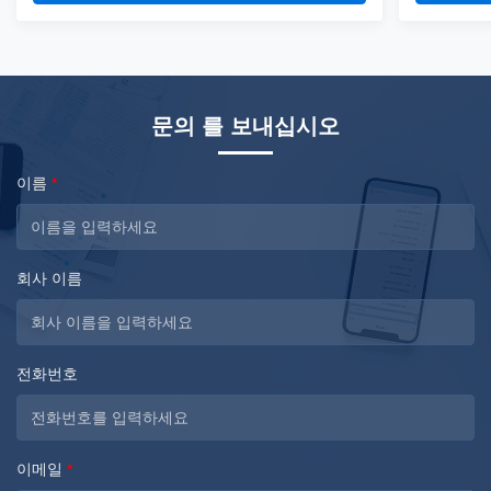
fiber silicone skin. Waterproof, resistant to high
fiber silico
temperatures and strong winds, and uvioresistant. A
temperature
...
...
문의 를 보내십시오
이름
*
회사 이름
전화번호
이메일
*