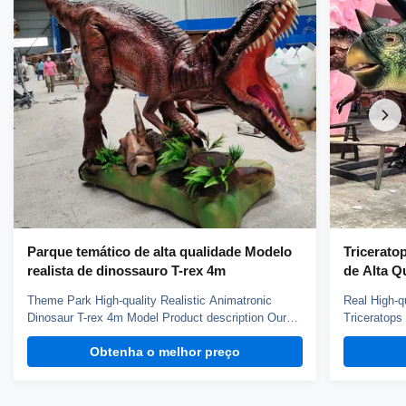
Parque temático de alta qualidade Modelo
Tricerato
realista de dinossauro T-rex 4m
de Alta Q
Theme Park High-quality Realistic Animatronic
Real High-q
Dinosaur T-rex 4m Model Product description Our
Triceratops
animatronic dinos adopt high density sponge,
animatronic
Obtenha o melhor preço
national standerd steel, durable motors and elastic
national st
fiber silicone skin. Waterproof, resistant to high
fiber silico
temperatures and strong winds, and uvioresistant. A
temperature
...
...