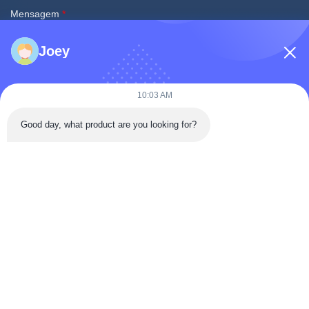
Mensagem
*
Joey
10:03 AM
Good day, what product are you looking for?
Envie agora
Contato Rápido
Rua Tongren, distrito de Da'an, cidade de Zigong, província de
Sichuan, China
Telefone: 86-133-2081-5718
e-mail: joeyying626@gmail.com