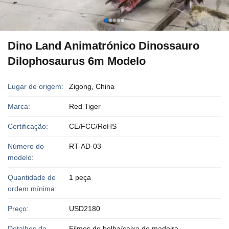
Dino Land Animatrónico Dinossauro
Dilophosaurus 6m Modelo
Lugar de origem:
Zigong, China
Marca:
Red Tiger
Certificação:
CE/FCC/RoHS
Número do
RT-AD-03
modelo:
Quantidade de
1 peça
ordem mínima:
Preço:
USD2180
Detalhes da
Filmes de bolha/caixa de madeira