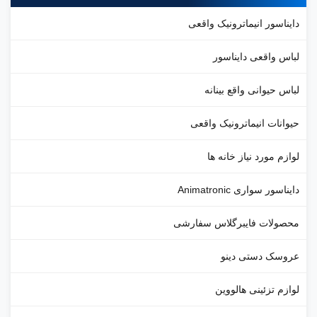
ایناسور انیماترونیک واقعی
باس واقعی دایناسور
باس حیوانی واقع بینانه
یوانات انیماترونیک واقعی
وازم مورد نیاز خانه ها
یناسور سواری Animatronic
حصولات فایبرگلاس سفارشی
روسک دستی دینو
وازم تزئینی هالووین