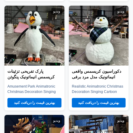
density sponge, national
density sponge, national
standerd steel, durable motors
standerd steel, durable motors
یدیو
ویدیو
and elastic fiber silicone skin.
and elastic fiber silicone skin.
Waterproof, resistant to high
Waterproof, resistant to high
temperatures and strong winds,
temperatures and strong winds,
and uvioresistant. ...
and uvioresista...
دکوراسیون کریسمس واقعی
پارک تفریحی تزئینات
انیماتونیک مدل مرد برفی
کریسمس انیماتونیک پنگوئن
کارتون خواننده
کارتون خواننده برای فروش
Amusement Park Animatronic
Realistic Animatronic Christmas
Christmas Decoration Singing
Decoration Singing Cartoon
Cartoon Penguin for Sale
Snowman Model Product
Product description Our
description Our animatronic
بهترین قیمت را دریافت کنید
بهترین قیمت را دریافت کنید
animatronic animals adopt high
animals adopt high density
density sponge, national
sponge, national standerd steel,
standerd steel, durable motors
durable motors and elastic fiber
یدیو
ویدیو
and elastic fiber silicone skin.
silicone skin. Waterproof,
Waterproof, resistant to high
resistant to high temperatures