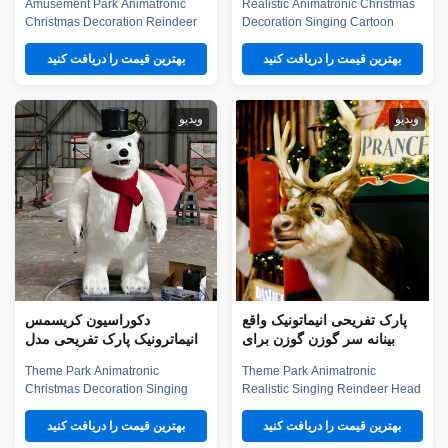
Amusement Park Animatronic
Realistic Animatronic Christmas
Christmas Decoration Reindeer
Decoration Singing Cartoon
Model For Sale Product
Nutcracker Model Product
description Our animatronic
description Our animatronic
بهترین قیمت را دریافت کنید
بهترین قیمت را دریافت کنید
animals adopt high density
models adopt high density
sponge, national standerd steel,
sponge, national standerd steel,
durable motors and elastic fiber
durable motors and elastic fiber
یدیو
ویدیو
silicone skin. Waterproof,
silicone skin. Waterproof,
resistant to high temperatures
resistant to high temperatures
and strong winds, and
and strong winds, and
uvioresistant. A ...
uvioresistant. A ...
پارک تفریحی انیماتونیک واقع
دکوراسیون کریسمس
بینانه سر گوزن گوزن برای
انیماترونیک پارک تفریحی مدل
تزئین کریسمس
خرس قطبی کارتونی آوازخوان
Theme Park Animatronic
Theme Park Animatronic
Christmas Decoration Singing
Realistic Singing Reindeer Hea
Cartoon Polar Bear Model
For Christmas Decoration
Product description Our
Product description Our
بهترین قیمت را دریافت کنید
بهترین قیمت را دریافت کنید
animatronic animals adopt high
animatronic animals adopt high