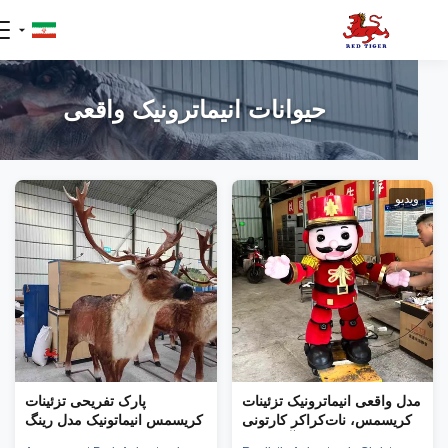
حیوانات انیماترونیک واقعی
یدیو
دل واقعی انیماترونیک تزئینات
پارک تفریحی تزئینات
کریسمس، نات‌کراکر کارتونی
کریسمس انیماتونیک مدل رینگ
آوازخوان
به فروش می رسد