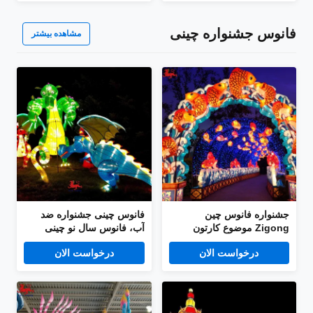
فانوس جشنواره چینی
مشاهده بیشتر
جشنواره فانوس چین
فانوس چینی جشنواره ضد
Zigong موضوع کارتون
آب، فانوس سال نو چینی
فانوس جشنواره تامین کننده
درخواست الان
درخواست الان
نمایش فانوس کریسمس