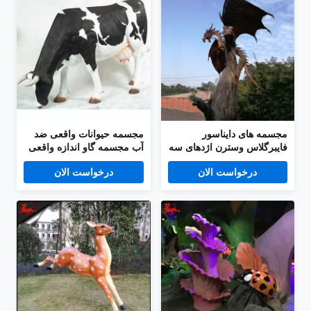
مجسمه های دایناسور
مجسمه حیوانات واقعی ضد
فایبرگلاس وسترن اژدهای سه
آب مجسمه گاو اندازه واقعی
بعدی پارک ماجراجویی
و سفارشی موجود است
درخواست الان
درخواست الان