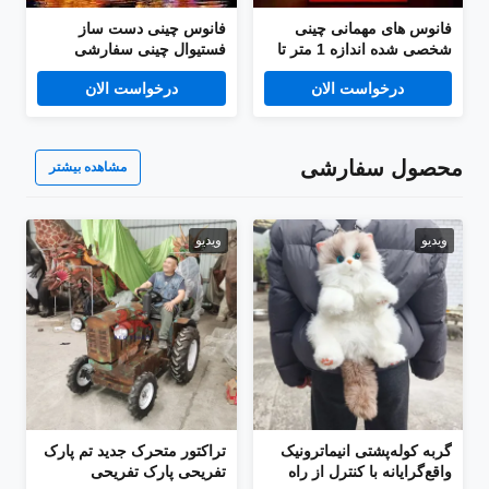
فانوس های مهمانی چینی
فانوس چینی دست ساز
شخصی شده اندازه 1 متر تا
فستیوال چینی سفارشی
60 متر موجود است
سازی شکل فانوس در فضای
درخواست الان
درخواست الان
باز چینی
محصول سفارشی
مشاهده بیشتر
ویدیو
ویدیو
گربه کوله‌پشتی انیماترونیک
تراکتور متحرک جدید تم پارک
واقع‌گرایانه با کنترل از راه
تفریحی پارک تفریحی