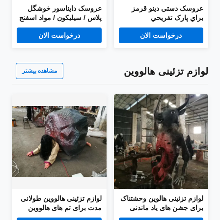
عروسک دستي دينو قرمز
عروسک دایناسور خوشگل
براي پارک تفريحي
پلاس / سیلیکون / مواد اسفنج
درخواست الان
درخواست الان
لوازم تزئینی هالووین
مشاهده بیشتر
لوازم تزئینی هالوین وحشتناک
لوازم تزئینی هالووین طولانی
برای جشن های یاد ماندنی
مدت برای تم های هالووین
پیشرفته