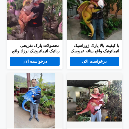
با کیفیت بالا پارک ژوراسیک
محصولات پارک تفریحی
انیماتونیک واقع بینانه عروسک
رباتیک انیماترونیک نوزاد واقع
اژدها
بینانه عروسک ایگوانودونته
درخواست الان
درخواست الان