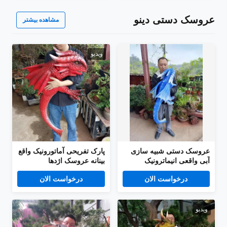
عروسک دستی دینو
مشاهده بیشتر
ویدیو
عروسک دستی شبیه سازی
پارک تفریحی آماتورونیک واقع
آبی واقعی انیماترونیک
بینانه عروسک اژدها
دایناسور با بال
درخواست الان
درخواست الان
ویدیو