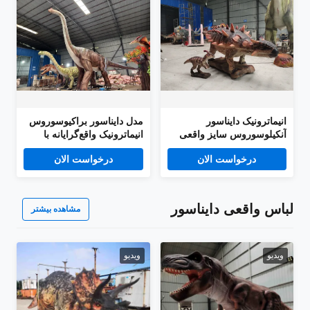
انیماترونیک دایناسور
مدل دایناسور براکیوسوروس
آنکیلوسوروس سایز واقعی
انیماترونیک واقع‌گرایانه با
پارک تفریحی مدل 4 متری
کیفیت بالا، ژوراسیک، ۱۵
درخواست الان
درخواست الان
برای فروش
متری
لباس واقعی دایناسور
مشاهده بیشتر
ویدیو
ویدیو