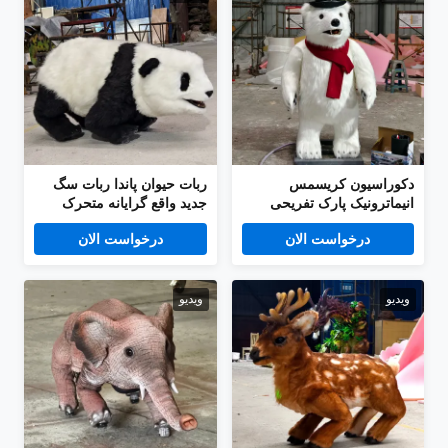
دکوراسیون کریسمس
ربات حیوان پاندا ربات سگ
انیماترونیک پارک تفریحی
جدید واقع گرایانه متحرک
مدل خرس قطبی کارتونی
کنترل از راه دور راه رفتن
درخواست الان
درخواست الان
آوازخوان
ویدیو
ویدیو