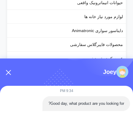
حیوانات انیماترونیک واقعی
لوازم مورد نیاز خانه ها
دایناسور سواری Animatronic
محصولات فایبرگلاس سفارشی
عروسک دستی دینو
Joey
لوازم تزئینی هالووین
اژدهای انیماترونیک
9:34 PM
فانوس جشنواره چینی
Good day, what product are you looking for?
محصول سفارشی