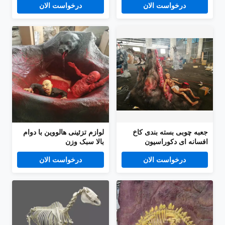
درخواست الان
درخواست الان
جعبه چوبی بسته بندی کاخ
لوازم تزئینی هالووین با دوام
افسانه ای دکوراسیون
بالا سبک وزن
هالووین ضد باد محدود
درخواست الان
درخواست الان