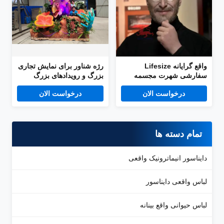
واقع گرایانه Lifesize
رژه شناور برای نمایش تجاری
سفارشی شهرت مجسمه
بزرگ و رویدادهای بزرگ
سیلیکون موم شکل برای
درخواست الان
درخواست الان
فروش
تمام دسته ها
دایناسور انیماترونیک واقعی
لباس واقعی دایناسور
لباس حیوانی واقع بینانه