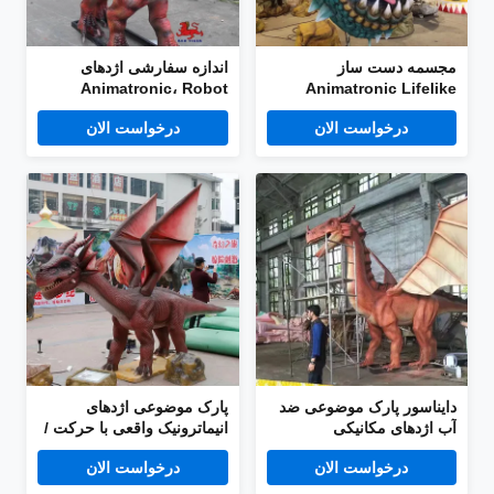
مجسمه دست ساز
اندازه سفارشی اژدهای
Animatronic، Robot
Animatronic Lifelike
Dragons شبیه ساز بیننده با
Dragons TUV تایید شده
درخواست الان
درخواست الان
حرکات
است
دایناسور پارک موضوعی ضد
پارک موضوعی اژدهای
آب اژدهای مکانیکی
انیماترونیک واقعی با حرکت /
Animatronic
سفارشی سازی صدا
درخواست الان
درخواست الان