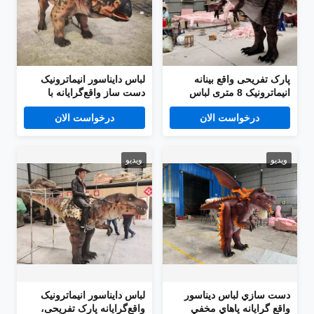
پارک تفریحی واقع بینانه
لباس دایناسور انیماترونیک
انیماترونیک 8 متری لباس
دست ساز واقع‌گرایانه با
دایناسور بزرگ استیل لباس
پاهای مخفی، لباس سه‌شاخ
درخواست الان
درخواست الان
T-Rex
دو نفره
ویدیو
ویدیو
دست سازي لباس ديناسور
لباس دایناسور انیماترونیک
واقع گرایانه پاهاي مخفي
واقع‌گرایانه پارک تفریحی،