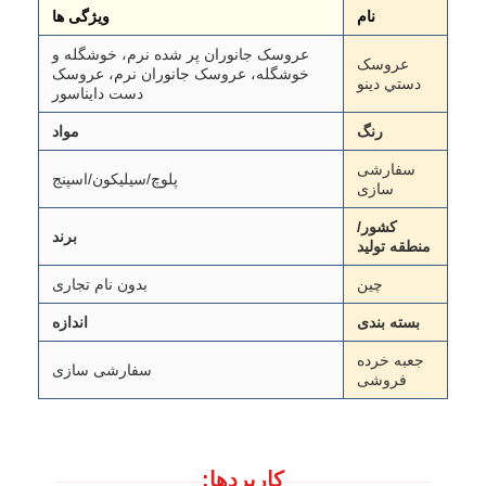
نام
ویژگی ها
عروسک جانوران پر شده نرم، خوشگله و
عروسک
خوشگله، عروسک جانوران نرم، عروسک
دستي دينو
دست دایناسور
رنگ
مواد
سفارشی
پلوچ/سیلیکون/اسپنج
سازی
کشور/
برند
منطقه تولید
چین
بدون نام تجاری
بسته بندی
اندازه
جعبه خرده
سفارشی سازی
فروشی
کاربردها: