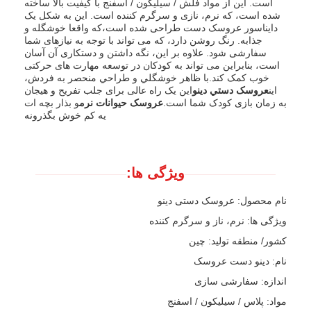
است. این از مواد فلش / سیلیکون / اسفنج با کیفیت بالا ساخته
شده است، که نرم، نازی و سرگرم کننده است. این به شکل یک
دایناسور عروسک دست طراحی شده است،که واقعا خوشگله و
جذابه. رنگ روشن دارد، که می تواند با توجه به نیازهای شما
سفارشی شود. علاوه بر این، نگه داشتن و دستکاری آن آسان
است، بنابراین می تواند به کودکان در توسعه مهارت های حرکتی
خوب کمک کند.با ظاهر خوشگلي و طراحي منحصر به فردش،
این
عروسک دستي دينو
این یک راه عالی برای جلب تفریح و هیجان
به زمان بازی کودک شما است.
عروسک حیوانات نرم
و بذار بچه ات
يه کم خوش بگذرونه
ویژگی ها:
نام محصول: عروسک دستی دینو
ویژگی ها: نرم، ناز و سرگرم کننده
کشور/ منطقه تولید: چین
نام: دینو دست عروسک
اندازه: سفارشی سازی
مواد: پلاس / سیلیکون / اسفنج