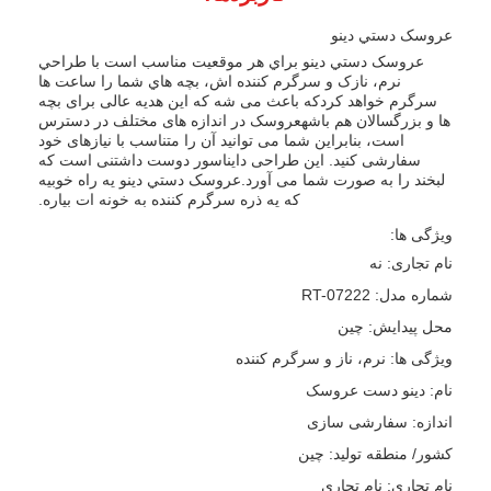
عروسک دستي دينو
عروسک دستي دينو براي هر موقعيت مناسب است با طراحي
نرم، نازک و سرگرم کننده اش، بچه هاي شما را ساعت ها
سرگرم خواهد کردکه باعث می شه که این هدیه عالی برای بچه
ها و بزرگسالان هم باشهعروسک در اندازه های مختلف در دسترس
است، بنابراین شما می توانید آن را متناسب با نیازهای خود
سفارشی کنید. این طراحی دایناسور دوست داشتنی است که
لبخند را به صورت شما می آورد.عروسک دستي دينو يه راه خوبيه
که يه ذره سرگرم کننده به خونه ات بياره.
ویژگی ها:
نام تجاری: نه
شماره مدل: RT-07222
محل پیدایش: چین
ویژگی ها: نرم، ناز و سرگرم کننده
نام: دینو دست عروسک
اندازه: سفارشی سازی
کشور/ منطقه تولید: چین
نام تجاری: نام تجاری