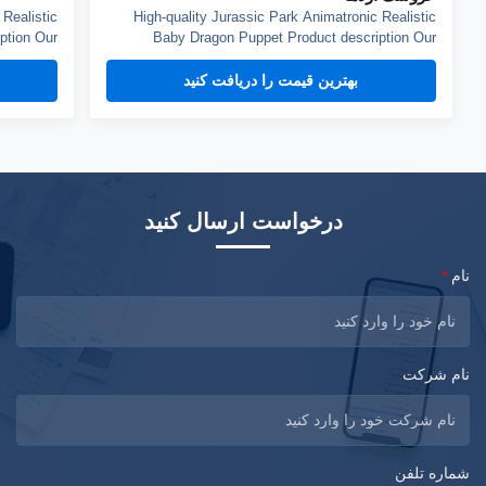
 Realistic
High-quality Jurassic Park Animatronic Realistic
ption Our
Baby Dragon Puppet Product description Our
can blink,
dinosaur puppet weights about 3kg, it can blink,
. You can
open mouth and roar, control by hand. You can
بهترین قیمت را دریافت کنید
ne skin is
choose silicone skin or fabric skin, silicone skin is
smoth but more heavy, fabric skin has fine texture.
...
...
درخواست ارسال کنید
نام
*
نام شرکت
شماره تلفن