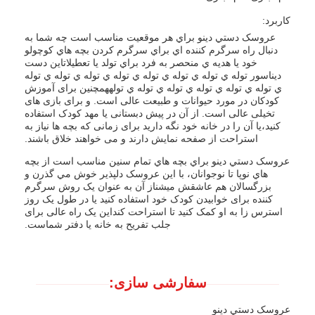
کاربرد:
عروسک دستي دينو براي هر موقعيت مناسب است چه شما به
دنبال راه سرگرم کننده اي براي سرگرم کردن بچه هاي کوچولو
خود يا هديه ي منحصر به فرد براي تولد يا تعطيلاتاين دست
ديناسور توله ي توله ي توله ي توله ي توله ي توله ي توله ي توله
ي توله ي توله ي توله ي توله ي توله ي تولههمچنین برای آموزش
کودکان در مورد حیوانات و طبیعت عالی است. و برای بازی های
تخیلی عالی است. از آن در پیش دبستانی یا مهد کودک استفاده
کنید،یا آن را در خانه خود نگه دارید برای زمانی که بچه ها نیاز به
استراحت از صفحه نمایش دارند و می خواهند خلاق باشند.
عروسک دستي دينو براي بچه هاي تمام سنين مناسب است از بچه
هاي نوپا تا نوجوانان، با اين عروسک دلپذير خوش مي گذرن و
بزرگسالان هم عاشقش ميشناز آن به عنوان یک روش سرگرم
کننده برای خوابیدن کودک خود استفاده کنید یا در طول یک روز
استرس زا به او کمک کنید تا استراحت کنداین یک راه عالی برای
جلب تفریح به خانه یا دفتر شماست.
سفارشی سازی:
عروسک دستي دينو