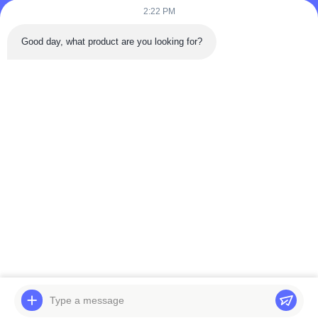
2:22 PM
Good day, what product are you looking for?
Wyślij teraz
Szybki Kontakt
Droga Tongren, dzielnica Da'an, miasto Zigong, prowincja
Sichuan, Chiny
Tel.: 86-133-2081-5718
e-mail: joeyying626@gmail.com
Prawa autorskie © 2022-2026 Zigong City Red Tiger Culture & Art Co., Ltd..
Wszystkie. Prawa zastrzeżone.