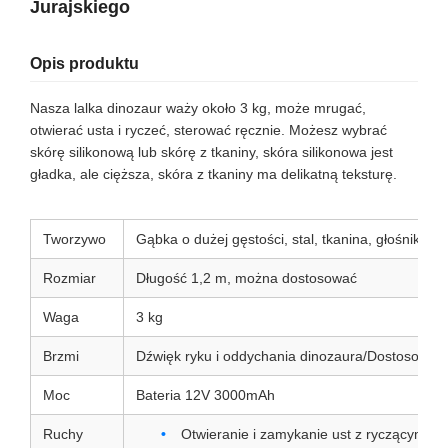
Jurajskiego
Opis produktu
Nasza lalka dinozaur waży około 3 kg, może mrugać,
otwierać usta i ryczeć, sterować ręcznie. Możesz wybrać
skórę silikonową lub skórę z tkaniny, skóra silikonowa jest
gładka, ale cięższa, skóra z tkaniny ma delikatną teksturę.
Tworzywo
Gąbka o dużej gęstości, stal, tkanina, głośnik
Rozmiar
Długość 1,2 m, można dostosować
Waga
3 kg
Brzmi
Dźwięk ryku i oddychania dinozaura/Dostosowan
Moc
Bateria 12V 3000mAh
Ruchy
Otwieranie i zamykanie ust z ryczącym d