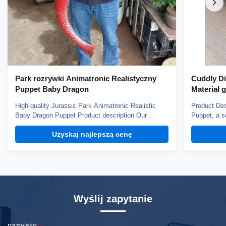
Park rozrywki Animatronic Realistyczny
Cuddly Di
Puppet Baby Dragon
Materiał 
High-quality Jurassic Park Animatronic Realistic
Product Des
Baby Dragon Puppet Product description Our
Puppet, a so
dinosaur puppet weights about 3kg, it can blink,
made with h
Uzyskaj najlepszą cenę
open mouth and roar, control by hand. You can
Not only is 
choose silicone skin or fabric skin, silicone skin is
also great f
smoth but more heavy, fabric skin has fine texture.
storytime. I
...
Wyślij zapytanie
nazwisko
*