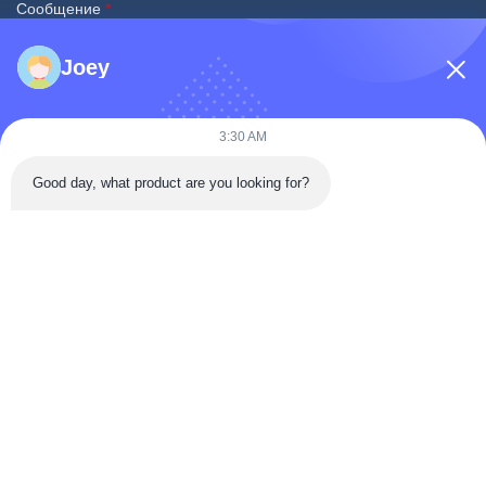
Сообщение
*
Joey
3:30 AM
Good day, what product are you looking for?
Отправить сейчас
Быстрый Контакт
Дорога Тонгрен, район Да'ан, город Зигонг, провинция
Сычуань, Китай
Телефон: 86-133-2081-5718
e-mail: joeyying626@gmail.com