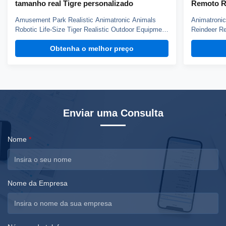
tamanho real Tigre personalizado
Remoto R
Robô Cã
Amusement Park Realistic Animatronic Animals
Animatronic
Robotic Life-Size Tiger Realistic Outdoor Equipment
Reindeer Re
Product description Application Amusement park;
robot anima
Obtenha o melhor preço
Musement; Education models; Decoration
can be easil
equipments; Festival exhibition and so on. Material
animals, and
National Standard steel/High density foam/Silicon
has auto mo
rubber/CE ...
Enviar uma Consulta
Nome
*
Nome da Empresa