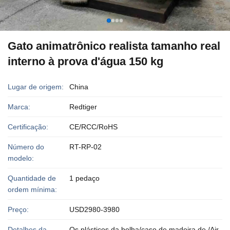
Gato animatrônico realista tamanho real
interno à prova d'água 150 kg
Lugar de origem:
China
Marca:
Redtiger
Certificação:
CE/RCC/RoHS
Número do
RT-RP-02
modelo:
Quantidade de
1 pedaço
ordem mínima:
Preço:
USD2980-3980
Detalhes da
Os plásticos da bolha/caso de madeira de /Air