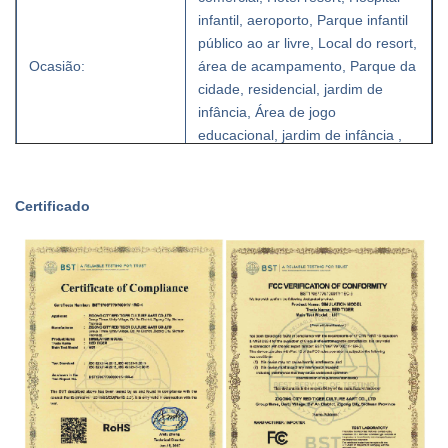
infantil, aeroporto, Parque infantil
público ao ar livre, Local do resort,
Ocasião:
área de acampamento, Parque da
cidade, residencial, jardim de
infância, Área de jogo
educacional, jardim de infância ,
creche, centro de treinamento,
zona infantil em casa, jardim,
teatro, comercial, público,
Certificado
educacional, casa
Lugar de origem:
Sichuan, China
Número do modelo:
gato falante
árvore falante animatrônica para
Modelo:
venda
Animais Animatrônicos Gato
Nome do Produto:
Falante à Venda