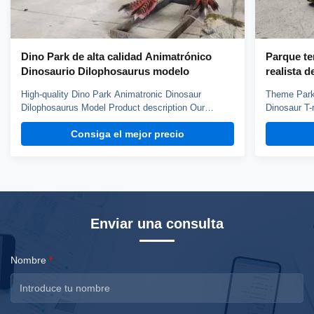
Dino Park de alta calidad Animatrónico
Parque te
Dinosaurio Dilophosaurus modelo
realista d
High-quality Dino Park Animatronic Dinosaur
Theme Park 
Dilophosaurus Model Product description Our
Dinosaur T-
animatronic dinos adopt high density sponge,
animatronic
Consiga el mejor precio
national standerd steel, durable motors and elastic
national st
fiber silicone skin. Waterproof, resistant to high
fiber silico
temperatures and strong winds, and uvioresistant. A
temperature
production ...
...
Enviar una consulta
Nombre
*