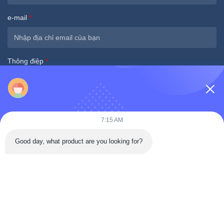
e-mail
*
Thông điệp
*
7:15 AM
Nộp Ngay
Good day, what product are you looking for?
Liên Lạc Nhanh
Đường Tongren, huyện Đại An, thành phố Tự Cống, tỉnh Tứ