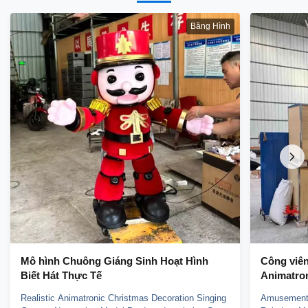
Băng Hình
Mô hình Chuông Giáng Sinh Hoạt Hình
Công viên 
Biết Hát Thực Tế
Animatron
Realistic Animatronic Christmas Decoration Singing
Amusement 