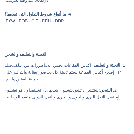
20-35days وفقا للترتيب.
4. ما أنواع شروط التداول التي تقدمها؟
EXW ، FOB ، CIF ، DDU ، DDP.
التعبئة والتغليف والشحن
1. التعبئة والتغليف
: أكياس الفقاعات تحمي الديناصورات من التلف.فيلم
PP إصلاح أكياس الفقاعة.سيتم تعبئة كل ديناصور بعناية والتركيز على
حماية العينين والفم.
2. الشحن:
شنتشن ، تشونغتشينغ ، شنغهاي ، تشينغداو ، قوانغتشو ،
إلخ.نقبل النقل البري والجوي والبحري والنقل الدولي متعدد الوسائط.