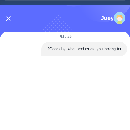
الرسالة
*
Joey
7:29 PM
Good day, what product are you looking for?
أرسلي الآن
اتصال سريع
طريق تونغرين، منطقة داان، مدينة زيغونغ، مقاطعة سيتشوان، الصين
الهاتف: 86-133-2081-5718
البريد الإلكتروني: joeyying626@gmail.com