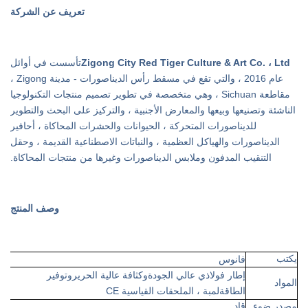
تعريف عن الشركة
Zigong City Red Tiger Culture & Art Co. ، Ltd
تأسست في أوائل
عام 2016 ، والتي تقع في مسقط رأس الديناصورات - مدينة Zigong ،
مقاطعة Sichuan ، وهي متخصصة في تطوير تصميم منتجات التكنولوجيا
الناشئة وتصنيعها وبيعها والمعارض الأجنبية ، والتركيز على البحث والتطوير
للديناصورات المتحركة ، الحيوانات والحشرات المحاكاة ، أحافير
الديناصورات والهياكل العظمية ، والنباتات الاصطناعية القديمة ، وحقل
التنقيب المدفون وملابس الديناصورات وغيرها من منتجات المحاكاة.
وصف المنتج
يكتب
فانوس
إطار فولاذي عالي الجودة
و
كثافة عالية
الحرير
و
توفير
المواد
الطاقة
لمبة ، الملحقات القياسية CE
مصدر ضوء
قاد