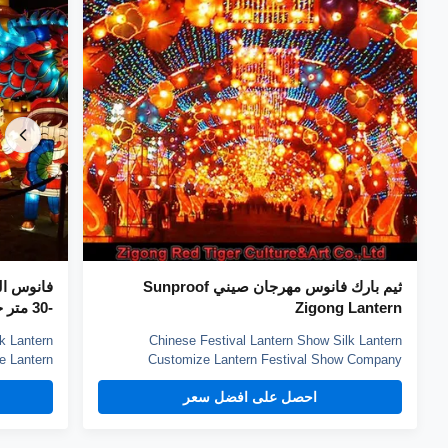
ثيم بارك فانوس مهرجان صيني Sunproof
Zigong Lantern
-30 متر حجم الشكل قابل للتخصيص
k Lantern
Chinese Festival Lantern Show Silk Lantern
e Lantern
Customize Lantern Festival Show Company
nd Zigong
introduction Zigong City Red Tiger Culture & Art
احصل على افضل سعر
us Zigong
Co.,Ltd was established in early 2016, which is
ons to the
located in the hometown of dinosaurs-- Zigong City,
ology, but
Sichuan Province, and it is specialized in emerging