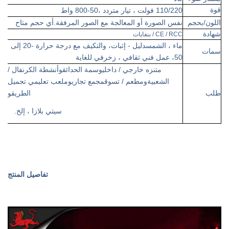
قوة
110/220 فولت ، تيار متردد ،
50
-800 واط
اللون
/بحجم
نفس الصورة أو المعالجة مع الصور المرفقة
.أي حجم متاح
شهادة
CE / RCC / بنفايات
ماء ، الشمس
دليل - إثبات
، والتكيف مع درجة حرارة -20 إلى
سمات
50
، عمل فني ثقافي ، زخرفي للغاية
متنزه خارجي / داخلي
و
سمة
الحدائق
و
أنشطة الكرنفال /
الشعبية
و
مطعم / تسوق
مجمع تجاري
و
ملعب تعليمي
تجميل
طلب
الطريق
و
سيتي بلازا ،
إلخ.
تفاصيل المنتج