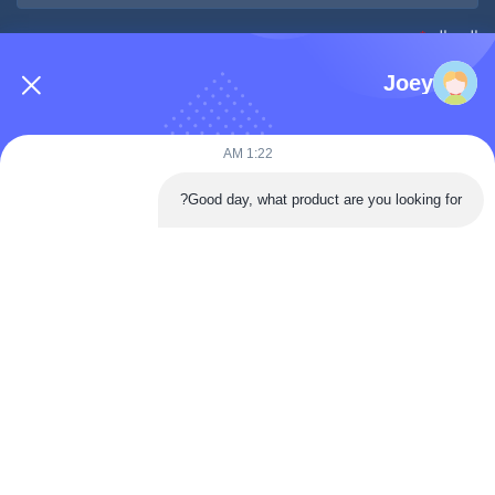
الرسالة
*
Joey
1:22 AM
Good day, what product are you looking for?
أرسلي الآن
اتصال سريع
طريق تونغرين، منطقة داان، مدينة زيغونغ، مقاطعة سيتشوان، الصين
الهاتف: 86-133-2081-5718
البريد الإلكتروني: joeyying626@gmail.com