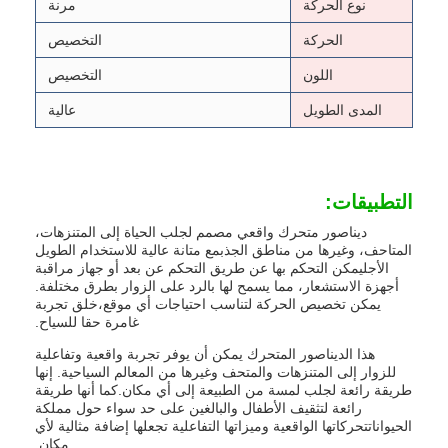
نوع الحركة
مرنة
الحركة
التخصيص
اللون
التخصيص
المدى الطويل
عالية
التطبيقات:
ديناصور متحرك واقعي مصمم لجلب الحياة إلى المتنزهات،
المتاحف، وغيرها من مناطق الجذبمع متانة عالية للاستخدام الطويل
الأجليمكن التحكم بها عن طريق التحكم عن بعد أو جهاز مراقبة
أجهزة الاستشعار، مما يسمح لها بالرد على الزوار بطرق مختلفة.
يمكن تخصيص الحركة لتناسب احتياجات أي موقع،خلق تجربة
غامرة حقا للسياح.
هذا الديناصور المتحرك يمكن أن يوفر تجربة واقعية وتفاعلية
للزوار إلى المتنزهات والمتحف وغيرها من المعالم السياحية. إنها
طريقة رائعة لجلب لمسة من الطبيعة إلى أي مكان.كما أنها طريقة
رائعة لتثقيف الأطفال والبالغين على حد سواء حول مملكة
الحيواناتتحركاتها الواقعية وميزاتها التفاعلية تجعلها إضافة مثالية لأي
مكان.