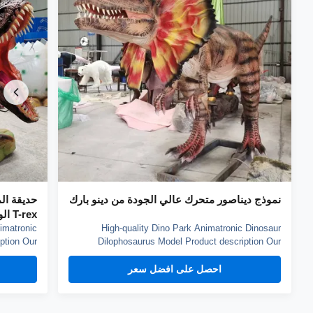
نموذج ديناصور متحرك عالي الجودة من دينو بارك
حديقة ال
T-rex الواقعي
imatronic
High-quality Dino Park Animatronic Dinosaur
ption Our
Dilophosaurus Model Product description Our
y sponge,
animatronic dinos adopt high density sponge,
nd elastic
national standerd steel, durable motors and elastic
احصل على افضل سعر
nt to high
fiber silicone skin. Waterproof, resistant to high
istant. A
temperatures and strong winds, and uvioresistant. A
...
production ...