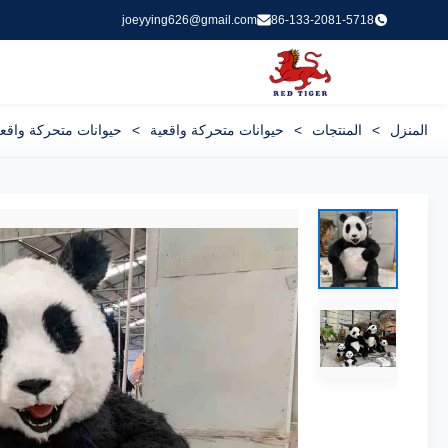
joeyying626@gmail.com
86-133-2081-5718
المنزل
>
المنتجات
>
حيوانات متحركة واقعية
>
حيوانات متحركة واقعية 