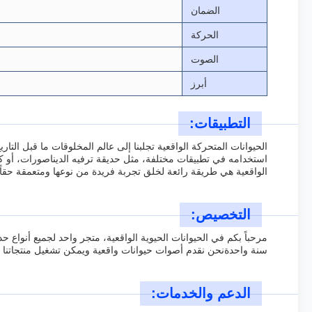
الضمان
الحركة
الصوت
أبرز
التطبيقات:
الحيوانات المتحركة الواقعية تجلبنا إلى عالم المخلوقات ما قبل الت
استخدامه في تطبيقات مختلفة، مثل حديقة ترفيه الديناصورات، أو كجز
الواقعية هي طريقة رائعة لخلق تجربة فريدة من نوعها ومتعمقة حقا
التخصيص:
مرحباً بكم في الحيوانات الحيوية الواقعية، متجر واحد لجميع أنواع
سنة واحدةنحن نقدم أصوات حيوانات واقعية ويمكن تشغيل منتجاتنا إما ببطارية أو طاقة AC. حيواناتنا الحيوية الواقعية مثالية للحدائق الترفيهي
الدعم والخدمات: