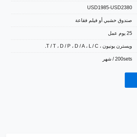
USD1985-USD2380
صندوق خشبي أو فيلم فقاعة
25 يوم عمل
ويسترن يونيون ، T / T ، D / P ، D / A ، L / C.
200sets / شهر