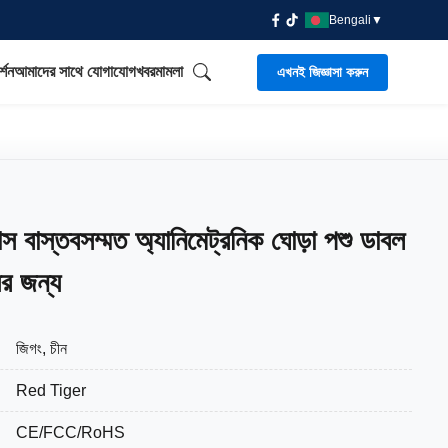
Bengali
▼
্শন
আমাদের সাথে যোগাযোগ
খবর
মামলা
এখনই জিজ্ঞাসা করুন
্স বাস্তবসম্মত অ্যানিমেট্রনিক ঘোড়া পশু ডাবল
ের জন্য
জিগং, চীন
Red Tiger
CE/FCC/RoHS