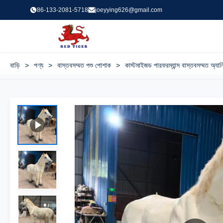
86-133-2081-5718
joeyying626@gmail.com
বাড়ি
>
পণ্য
>
বাস্তবসম্মত পশু পোশাক
>
কাস্টমাইজড পারফরম্যান্স বাস্তবসম্মত অ্যান