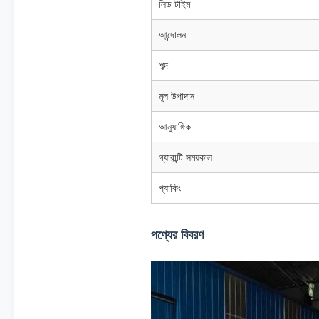
লিড টাইম
আন্দোলন
শব্দ
মূল উপাদান
আনুষাঙ্গিক
গ্যারান্টি সময়কাল
প্যাকিং
পণ্যের বিবরণ