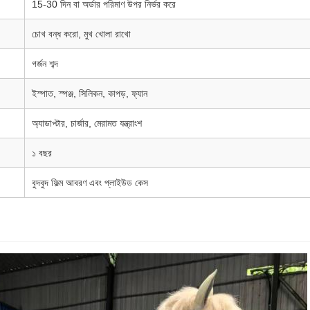
15-30 দিন বা অর্ডার পরিমাণ উপর নির্ভর করে
চোখ বন্ধ করো, মুখ খোলা রাখো
গর্জন শব্দ
ইস্পাত, স্পঞ্জ, সিলিকন, কাপড়, ফ্যান
অ্যাডাপ্টার, চার্জার, মেরামত যন্ত্রাংশ
১ বছর
বুদবুদ ফিল্ম আবরণ এবং প্লাইউড কেস