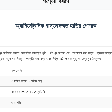
পণ্যের বিবরণ
অ্যানিমেট্রনিক বাস্তবসম্মত হাতির পোশাক
ের কাঠামো রয়েছে, ইলাস্টিক কাপড়ের পৃষ্ঠ। এটি খুব হালকা এবং পরিচালনা করা সহজ। দুইজন ব্যক্তি
ধ্যমে আন্দোলন নিয়ন্ত্রণ. আকৃতি প্রাণবন্ত এবং নির্ভুল, এটা পারফরম্যান্সের জন্য খুব উপযুক্ত.
২০ কেজি
৩ মিটার লম্বা, ২ মিটার উঁচু
10000mAh 12V ব্যাটারি
৬-৮ ঘন্টা