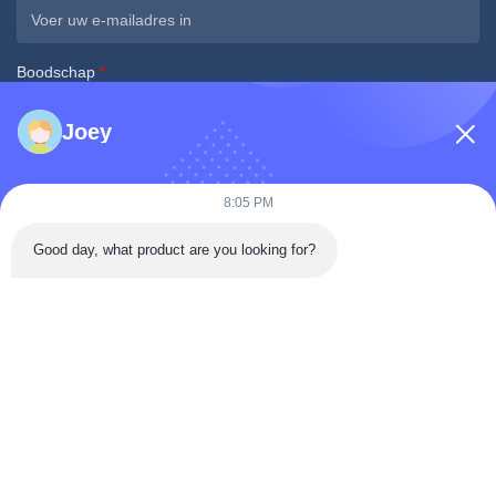
Boodschap
*
Joey
8:05 PM
Nu indienen
Good day, what product are you looking for?
Snel Contact
Tongren Road, district Da'an, Zigong City, provincie Sichuan,
China
Telefoon: 86-133-2081-5718