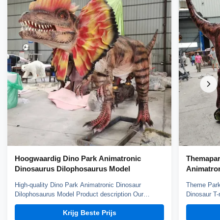
Hoogwaardig Dino Park Animatronic
Themapar
Dinosaurus Dilophosaurus Model
Animatron
High-quality Dino Park Animatronic Dinosaur
Theme Park 
Dilophosaurus Model Product description Our
Dinosaur T-
animatronic dinos adopt high density sponge,
animatronic
Krijg Beste Prijs
national standerd steel, durable motors and elastic
national st