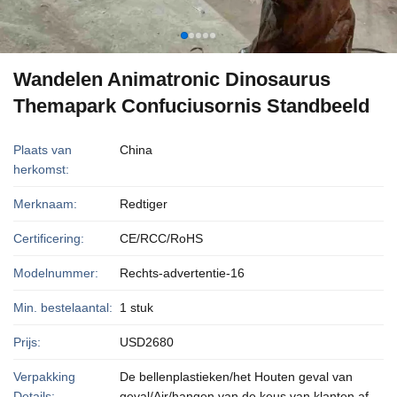
Wandelen Animatronic Dinosaurus
Themapark Confuciusornis Standbeeld
Plaats van
China
herkomst:
Merknaam:
Redtiger
Certificering:
CE/RCC/RoHS
Modelnummer:
Rechts-advertentie-16
Min. bestelaantal:
1 stuk
Prijs:
USD2680
Verpakking
De bellenplastieken/het Houten geval van
Details:
geval/Air/hangen van de keus van klanten af