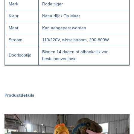
Merk
Rode tijger
Kleur
Natuurlijk / Op Maat
Maat
Kan aangepast worden
Stroom
110/220V, wisselstroom, 200-800W
Binnen 14 dagen of afhankelijk van
Doorlooptijd
bestelhoeveelheid
Ondersteuning om elk uiterlijk van
Uiterlijk
dinosaurussen en dieren aan te passen.
Geluid
Dinosaurus brullend en ademend geluid
Productdetails
National Standard staal / schuim met hoge
Belangrijkste
dichtheid / siliconenrubber / CE-
materialen
standaardmotor
Infrarood