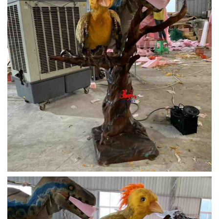
Besturingsstijl
Sensor/afstandsbediening/Automatisch/Token
muntautomaat/Knop/Aangepast
Speeltuinen, musea, winkelcentra,
Gebruik
themaparken, tentoonstellingen, optredens