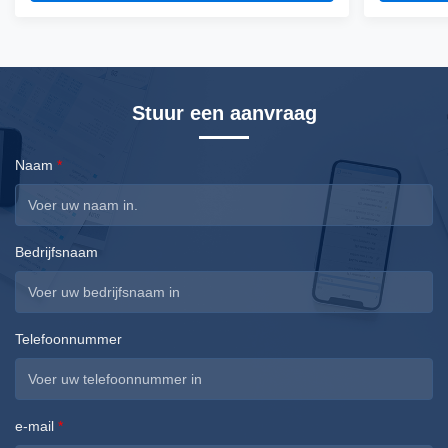
fiber silicone skin. Waterproof, resistant to high
fiber silico
temperatures and strong winds, and uvioresistant. A
temperature
production ...
...
Stuur een aanvraag
Naam
*
Bedrijfsnaam
Telefoonnummer
e-mail
*