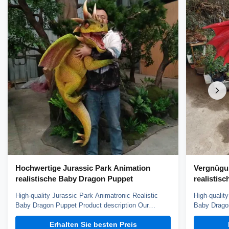
Hochwertige Jurassic Park Animation
Vergnügu
realistische Baby Dragon Puppet
realistis
High-quality Jurassic Park Animatronic Realistic
High-qualit
Baby Dragon Puppet Product description Our
Baby Dragon
dinosaur puppet weights about 3kg, it can blink,
dinosaur pu
Erhalten Sie besten Preis
open mouth and roar, control by hand. You can
open mouth 