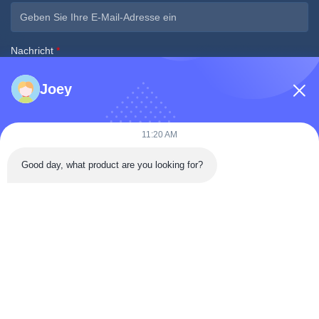
Nachricht
*
Joey
11:20 AM
Jetzt einreichen
Good day, what product are you looking for?
Schnelle Kontaktaufnahme
Tongren Road, Bezirk Da'an, Stadt Zigong, Provinz Sichuan,
China
Tel.: 86-133-2081-5718