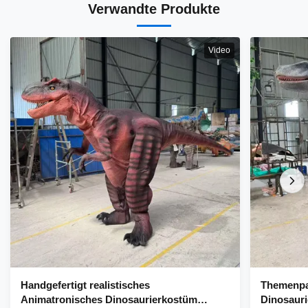
Verwandte Produkte
Video
Handgefertigt realistisches
Themenpar
Animatronisches Dinosaurierkostüm
Dinosauri