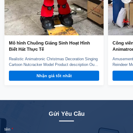
Mô hình Chuông Giáng Sinh Hoạt Hình
Công viên 
Biết Hát Thực Tế
Animatron
Realistic Animatronic Christmas Decoration Singing
Amusement 
Cartoon Nutcracker Model Product description Our
Reindeer Mo
animatronic models adopt high density sponge,
animatronic
Nhận giá tốt nhất
national standerd steel, durable motors and elastic
national st
fiber silicone skin. Waterproof, resistant to high
fiber silico
temperatures and strong winds, and uvioresistant. A
temperature
...
...
Gửi Yêu Cầu
tên
*