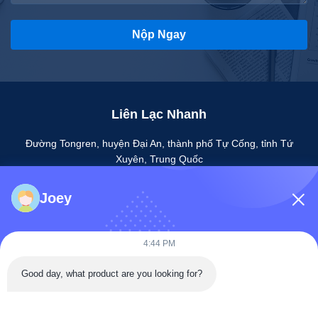
Nộp Ngay
Liên Lạc Nhanh
Đường Tongren, huyện Đại An, thành phố Tự Cống, tỉnh Tứ
Xuyên, Trung Quốc
Điện thoại: 86-133-2081-5718
Joey
e-mail: joeyying626@gmail.com
4:44 PM
Good day, what product are you looking for?
Bản quyền © 2022-2026 Zigong City Red Tiger Culture & Art Co., Ltd.. Tất
cả. Tất cả quyền được bảo lưu.