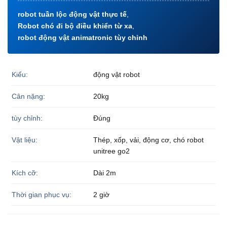
robot tuần lộc động vật thực tế
,
Robot chó đi bộ điều khiển từ xa
,
robot động vật animatronic tùy chỉnh
Kiểu:
động vật robot
Cân nặng:
20kg
tùy chỉnh:
Đúng
Vật liệu:
Thép, xốp, vải, động cơ, chó robot
unitree go2
Kích cỡ:
Dài 2m
Thời gian phục vụ:
2 giờ