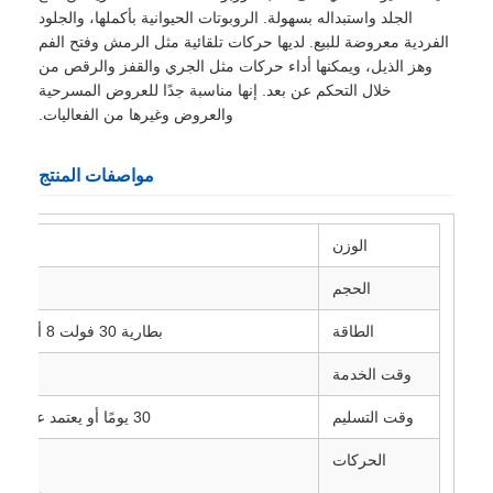
الجلد واستبداله بسهولة. الروبوتات الحيوانية بأكملها، والجلود
الفردية معروضة للبيع. لديها حركات تلقائية مثل الرمش وفتح الفم
وهز الذيل، ويمكنها أداء حركات مثل الجري والقفز والرقص من
خلال التحكم عن بعد. إنها مناسبة جدًا للعروض المسرحية
والعروض وغيرها من الفعاليات.
مواصفات المنتج
الوزن
الحجم
1.5 متر طول
الطاقة
بطارية 30 فولت 8 أمبير في الساعة
وقت الخدمة
وقت التسليم
30 يومًا أو يعتمد على كمية الطلب
الحركات
المشي
مصافحة