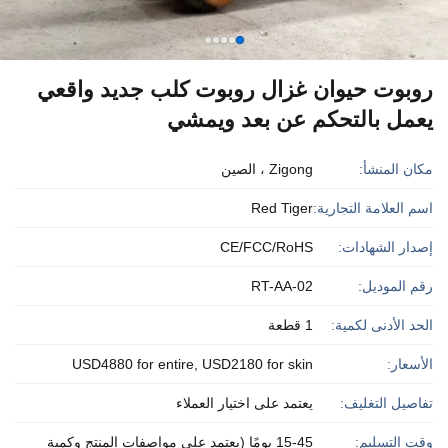
روبوت حيوان غزال روبوت كلب جديد واقعي
يعمل بالتحكم عن بعد ويمشي
مكان المنشأ:
Zigong ، الصين
اسم العلامة التجارية:
Red Tiger
إصدار الشهادات:
CE/FCC/RoHS
رقم الموديل:
RT-AA-02
الحد الأدنى لكمية:
1 قطعة
الأسعار:
USD4880 for entire, USD2180 for skin
تفاصيل التغليف:
يعتمد على اختيار العملاء
وقت التسليم:
15-45 يومًا (يعتمد على مواصفات المنتج وكمية