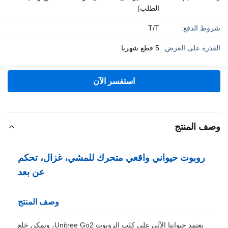
الطلب)
شروط الدفع:
T/T
القدرة على العرض:
5 قطع شهريا
استفسر الآن
وصف المنتج
روبوت حيواني واقعي متحرك للمشي، غزال، تحكم
عن بعد
وصف المنتج
يعتمد حيواننا الآلي على كلب الروبوت Unitree Go2، ويمكن خلع