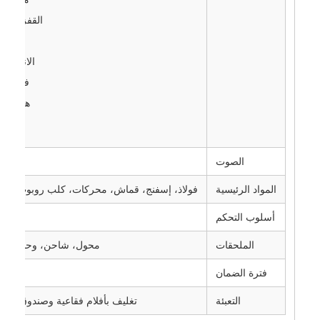
القفز للأما
الرقص
الانقضا
فتح الف
هز الذي
الرمش
الصوت
ص
المواد الرئيسية
فولاذ، إسفنج، قماش، محركات، كلب روبوت Unitree Go2
أسلوب التحكم
تحك
الملحقات
محول، شاحن، وحدة تحك
فترة الضمان
س
التعبئة
تغليف بأفلام فقاعية وصندوق خش