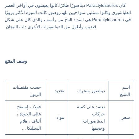
كان Paractylosaurus ديناصورًا طائرًا.كانوا يعيشون في أواخر العصر
الطباشيري وكانوا ممثلين نموذجيين للهدروصور.كانت الميزة الأكثر بروزًا
في Paractylosaurus هي امتداد التاج من رأسه ، والذي كان على شكل
قضيب وأطول من الديناصورات الأخرى ذات التيجان.
وصف المنتج
اسم
حسب مقتضيات
ديناصور متحرك
تحديد
المنتج
الزبون
تعتمد على كمية
فولاذ ، إسفنج
حركات
عالي الجودة ،
سعر
مواد
الديناصورات
ألياف ، هلام
وحجمها
السيليكا ...