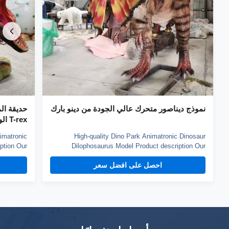
نموذج ديناصور متحرك عالي الجودة من دينو بارك
حديقة ال
T-rex الواقعي
imatronic
High-quality Dino Park Animatronic Dinosaur
ption Our
Dilophosaurus Model Product description Our
y sponge,
animatronic dinos adopt high density sponge,
احصل على افضل سعر
nd elastic
national standerd steel, durable motors and elastic
nt to high
fiber silicone skin. Waterproof, resistant to high
istant. A
temperatures and strong winds, and uvioresistant. A
...
production ...