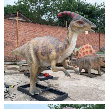
والتكنولوجيا
2.متنزه الديناصور
يمكنك اختيار
،
التعبئة وهذا
النموذج ضروري
3- الحدائق
التعبئة
لتقطيع بعض
الجيولوجية
الأجزاء قبل
4.المواقع
الشحن
طلب
السياحية
والمتاحف
5- مراكز التسوق
CE ، ROHS ،
شهادة
6- حديقة الأطفال
FCC
شنتشن /
7. شعبية قاعدة
الموانئ
تشونغتشينغ /
علمية وهلم جرا
شنغهاي