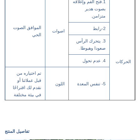
1.فتح الفم وإغلاقه
بصوت هدير
متزامن.
الموافق الصوت
2-رابط
اصوات
الحي
3. يتحرك الرأس
صعودا وهبوطا.
4. عدم تحول
الحركات
تم اختياره من
قبل عملائنا أو
5- تنفس المعدة
اللون
نقدم لك اقتراحًا
في بيئة مختلفة
110/220 فولت
6. الذيل تتحرك
قوة
تيار متردد 50/60
هرتز
تفاصيل المنتج
1- متحف العلوم