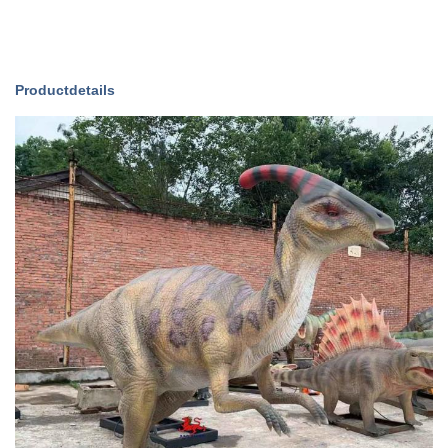
6. Staart beweegt
Stroom
Productdetails
U kunt de verpakking kiezen en
dit model moet voor verzending
Inpakken
in sommige delen worden
gesneden
Sollicitatie
certificering
CE, ROHS, FCC