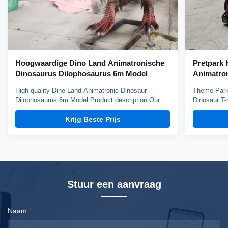
Hoogwaardige Dino Land Animatronische
Pretpark 
Dinosaurus Dilophosaurus 6m Model
Animatro
High-quality Dino Land Animatronic Dinosaur
Theme Park 
Dilophosaurus 6m Model Product description Our
Dinosaur T-
animatronic dinos adopt high density sponge,
animatronic
Krijg Beste Prijs
national standerd steel, durable motors and elastic
national st
fiber silicone skin. Waterproof, resistant to high
fiber silico
temperatures and strong winds, and uvioresistant. A
temperature
...
...
Stuur een aanvraag
Naam
*