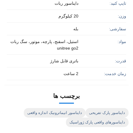
تایپ کنید:
دایناسور ربات
وزن:
20 کیلوگرم
سفارشی:
بله
مواد:
استیل، اسفنج، پارچه، موتور، سگ ربات
unitree go2
قدرت:
باتری قابل شارژ
زمان خدمت:
2 ساعت
برچسب ها
دایناسور پارک تفریحی
دایناسور انیماترونیک اندازه واقعی
دایناسورهای واقعی پارک ژوراسیک