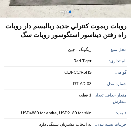
روبات ريموت کنترلي جديد رياليسم دار روبات
راه رفتن ديناسور استگوسور روبات سگ
محل منبع:
زیگونگ ، چین
نام تجاری:
Red Tiger
گواهی:
CE/FCC/RoHS
شماره مدل:
RT-AD-03
مقدار حداقل تعداد
1 قطعه
سفارش:
قیمت:
USD4880 for entire, USD2180 for skin
جزئیات بسته بندی:
به انتخاب مشتریان بستگی دارد