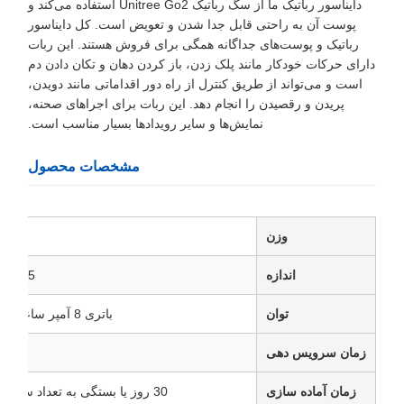
دایناسور رباتیک ما از سگ رباتیک Unitree Go2 استفاده می‌کند و
پوست آن به راحتی قابل جدا شدن و تعویض است. کل دایناسور
رباتیک و پوست‌های جداگانه همگی برای فروش هستند. این ربات
دارای حرکات خودکار مانند پلک زدن، باز کردن دهان و تکان دادن دم
است و می‌تواند از طریق کنترل از راه دور اقداماتی مانند دویدن،
پریدن و رقصیدن را انجام دهد. این ربات برای اجراهای صحنه،
نمایش‌ها و سایر رویدادها بسیار مناسب است.
مشخصات محصول
وزن
20 کیلوگرم
اندازه
1.5 متر طول
توان
باتری 8 آمپر ساعت 30 ولت
زمان سرویس دهی
2 ساعت
زمان آماده سازی
30 روز یا بستگی به تعداد سفارش دارد