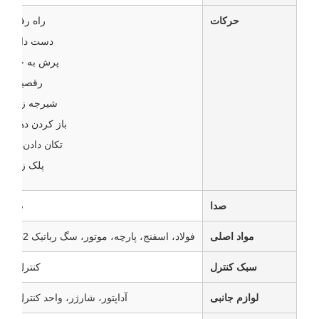
حرکات
راه رفتن
دست دادن
پرش به جلو
رقصیدن
شیرجه زدن
باز کردن دهان
تکان دادن دم
پلک زدن
صدا
صدای
مواد اصلی
فولاد، اسفنج، پارچه، موتور، سگ رباتیک Unitree Go2
سبک کنترل
کنترل از ر
لوازم جانبی
آداپتور، شارژر، واحد کنترل از ر