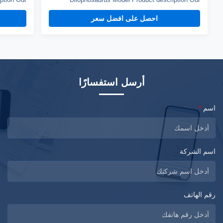
y sponge,
animatronic dinos adopt high density sponge,
احصل على افضل سعر
nd elastic
national standerd steel, durable motors and elastic
nt to high
fiber silicone skin. Waterproof, resistant to high
istant. A
temperatures and strong winds, and uvioresistant. A
...
production ...
أرسل استفسارًا
اسم
*
اسم الشركة
رقم الهاتف