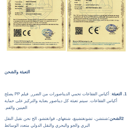
التعبئة والشحن
1. التعبئة
: أكياس الفقاعات تحمي الديناصورات من الضرر. فيلم PP يصلح
أكياس الفقاعات. سيتم تعبئة كل ديناصور بعناية والتركيز على حماية
العينين والفم.
2الشحن:
شنتشن، تشونغتشينغ، شنغهاي، قوانغتشو، الخ نحن نقبل النقل
البري والجو والبحري والنقل الدولي متعدد الوسائط