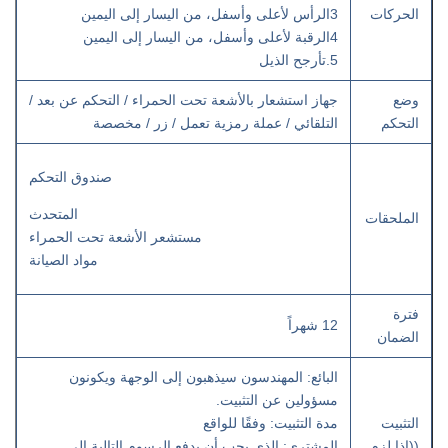
الحركات
3الرأس لأعلى وأسفل، من اليسار إلى اليمين
4الرقبة لأعلى وأسفل، من اليسار إلى اليمين
5.تأرجح الذيل
وضع
جهاز استشعار بالأشعة تحت الحمراء / التحكم عن بعد /
التحكم
التلقائي / عملة رمزية تعمل / زر / مخصصة
صندوق التحكم
المتحدث
الملحقات
مستشعر الأشعة تحت الحمراء
مواد الصيانة
فترة
12 شهراً
الضمان
البائع: المهندسون سيذهبون إلى الوجهة ويكونون
مسؤولين عن التثبيت.
التثبيت
مدة التثبيت: وفقًا للواقع
((إذا لزم
المشتري: الذي يجب أن يدفع الرسوم التالية إلى