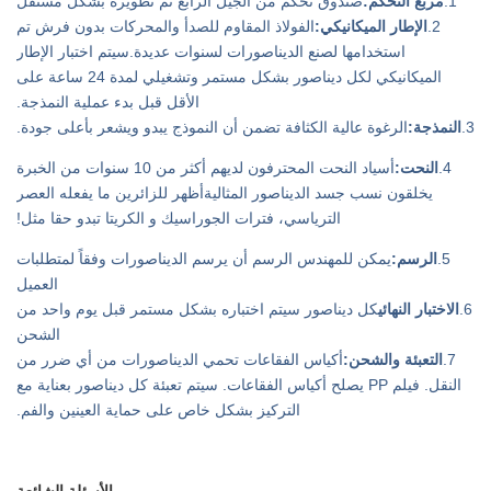
1.
مربع التحكم:
صندوق تحكم من الجيل الرابع تم تطويره بشكل مستقل
2.
الإطار الميكانيكي:
الفولاذ المقاوم للصدأ والمحركات بدون فرش تم
استخدامها لصنع الديناصورات لسنوات عديدة.سيتم اختبار الإطار
الميكانيكي لكل ديناصور بشكل مستمر وتشغيلي لمدة 24 ساعة على
الأقل قبل بدء عملية النمذجة.
3.
النمذجة:
الرغوة عالية الكثافة تضمن أن النموذج يبدو ويشعر بأعلى جودة.
4.
النحت:
أسياد النحت المحترفون لديهم أكثر من 10 سنوات من الخبرة
يخلقون نسب جسد الديناصور المثاليةأظهر للزائرين ما يفعله العصر
الترياسي، فترات الجوراسيك و الكريتا تبدو حقا مثل!
5.
الرسم:
يمكن للمهندس الرسم أن يرسم الديناصورات وفقاً لمتطلبات
العميل
6.
الاختبار النهائي
كل ديناصور سيتم اختباره بشكل مستمر قبل يوم واحد من
الشحن
7.
التعبئة والشحن:
أكياس الفقاعات تحمي الديناصورات من أي ضرر من
النقل. فيلم PP يصلح أكياس الفقاعات. سيتم تعبئة كل ديناصور بعناية مع
التركيز بشكل خاص على حماية العينين والفم.