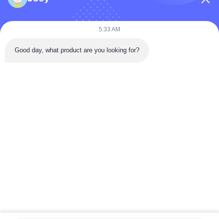
5:33 AM
Envie agora
Good day, what product are you looking for?
Contato Rápido
Rua Tongren, distrito de Da'an, cidade de Zigong, província de
Sichuan, China
Telefone: 86-133-2081-5718
e-mail: joeyying626@gmail.com
Direitos autorais © 2022-2026 Zigong City Red Tiger Culture & Art Co., Ltd..