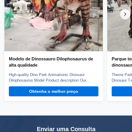
Modelo de Dinossauro Dilophosaurus de
Parque te
alta qualidade
dinossaur
High-quality Dino Park Animatronic Dinosaur
Theme Park 
Dilophosaurus Model Product description Our
Dinosaur T-
animatronic dinos adopt high density sponge,
animatronic
Obtenha o melhor preço
national standerd steel, durable motors and elastic
national st
fiber silicone skin. Waterproof, resistant to high
fiber silico
temperatures and strong winds, and uvioresistant. A
temperature
production ...
...
Enviar uma Consulta