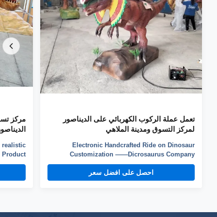
تعمل عملة الركوب الكهربائي على الديناصور
مركز تس
لمركز التسوق ومدينة الملاهي
الديناصو
ealistic
Electronic Handcrafted Ride on Dinosaur
e Product
Customization ——Dicrosaurus Company
ume is an
introduction Zigong City Red Tiger Culture & Art
احصل على افضل سعر
rience of
Co.,Ltd was established in early 2016, which is
fted from
located in the hometown of dinosaurs-- Zigong
one, this
City, Sichuan Province, and it is specialized in
it the ...
emerging technology product ...