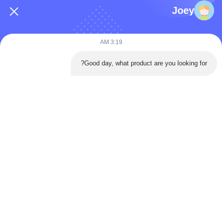
Joey
3:19 AM
Good day, what product are you looking for?
أرسلي الآن
اتصال سريع
طريق تونغرين، منطقة داان، مدينة زيغونغ، مقاطعة سيتشوان، الصين
الهاتف: 86-133-2081-5718
البريد الإلكتروني: joeyying626@gmail.com